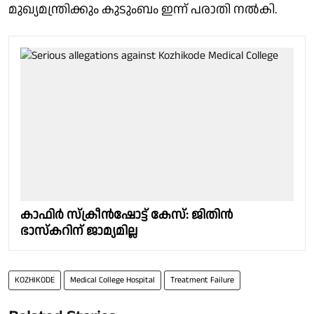
മുഖ്യമന്ത്രിക്കും കുടുംബം ഇന്ന് പരാതി നൽകി.
കാഫിർ സ്‌ക്രീൻഷോട്ട് കേസ്: ജിതിൻ
ഭാസ്‌കറിന് ജാമ്യമില്ല
KOZHIKODE
Medical College Hospital
Treatment Failure