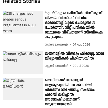
Related Stories
'എൻടിഎ ഓഫീസിൽ നിന്ന് മൂന്ന്
വിഷയ വിദഗ്ധർ വിവിധ
മാർഗങ്ങളിലൂടെ ചോദ്യങ്ങൾ
ചോർത്തി'; നീറ്റ് പരീക്ഷയിൽ
ഗുരുതര വീഴ്ചയെന്ന് സിബിഐ
കുറ്റപത്രം
ന്യൂസ് ഡെസ്ക്
07 Aug 2026
വയനാട്ടിൽ വീണ്ടും ഷിഗെല്ല; നാല്
വിദ്യാർഥികൾ ചികിത്സയിൽ
ന്യൂസ് ഡെസ്ക്
20 Jul 2026
മെഡിക്കൽ കോളേജ്
ആശുപത്രിയിൽ രോഗിക്ക്
ചികിത്സ നിഷേധിച്ച സംഭവം;
പരാതി ലഭിച്ചാൽ
അന്വേഷിക്കുമെന്ന്
ആരോഗ്യമന്ത്രി