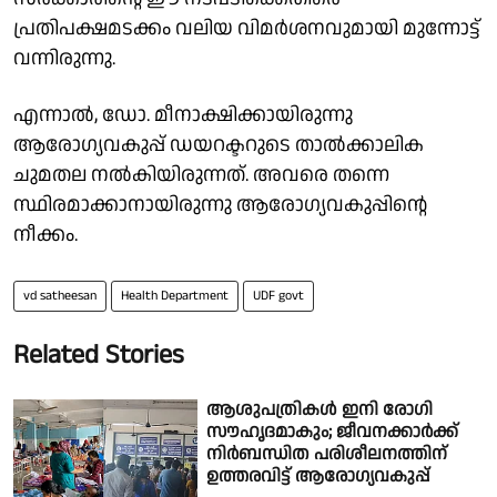
പ്രതിപക്ഷമടക്കം വലിയ വിമർശനവുമായി മുന്നോട്ട്
വന്നിരുന്നു.
എന്നാൽ, ഡോ. മീനാക്ഷിക്കായിരുന്നു
ആരോഗ്യവകുപ്പ് ഡയറക്ടറുടെ താൽക്കാലിക
ചുമതല നൽകിയിരുന്നത്. അവരെ തന്നെ
സ്ഥിരമാക്കാനായിരുന്നു ആരോഗ്യവകുപ്പിൻ്റെ
നീക്കം.
vd satheesan
Health Department
UDF govt
Related Stories
ആശുപത്രികൾ ഇനി രോഗി
സൗഹൃദമാകും; ജീവനക്കാർക്ക്
നിർബന്ധിത പരിശീലനത്തിന്
ഉത്തരവിട്ട് ആരോഗ്യവകുപ്പ്