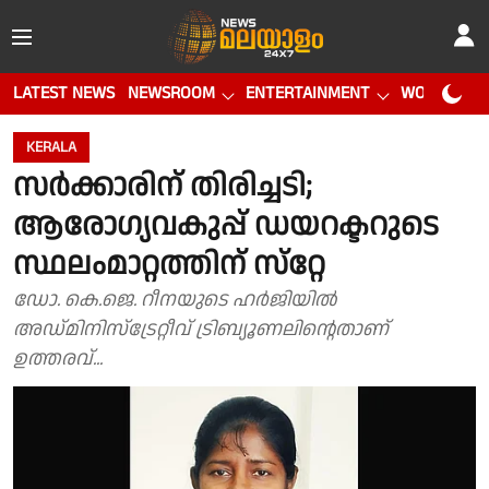
LATEST NEWS
NEWSROOM
ENTERTAINMENT
WORLD CUP
KERALA
സര്‍ക്കാരിന് തിരിച്ചടി;
ആരോഗ്യവകുപ്പ് ഡയറക്ടറുടെ
സ്ഥലംമാറ്റത്തിന് സ്‌റ്റേ
ഡോ. കെ.ജെ. റീനയുടെ ഹർജിയിൽ
അഡ്മിനിസ്ട്രേറ്റീവ് ട്രിബ്യൂണലിന്റെതാണ്
ഉത്തരവ്...