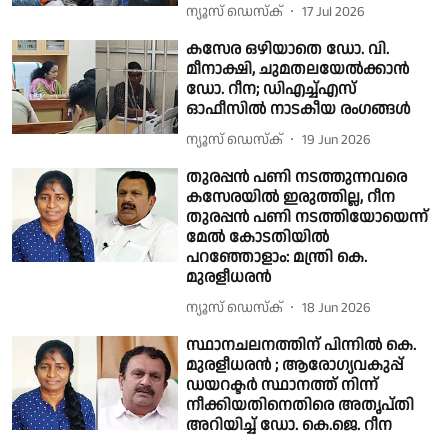
ന്യൂസ് ഡെസ്ക്
17 Jul 2026
കസേര ഒഴിയാതെ ഡോ. വി.
മീനാക്ഷി, ചുമതലയേൽക്കാൻ
ഡോ. റീന; ഡിഎച്ച്എസ്
ഓഫീസിൽ നാടകീയ രംഗങ്ങൾ
ന്യൂസ് ഡെസ്ക്
19 Jun 2026
തുരപ്പൻ പണി നടത്തുന്നവരെ
കസേരയിൽ ഇരുത്തില്ല, റീന
തുരപ്പൻ പണി നടത്തിയോയെന്ന്
മേൽ കോടതിയിൽ
പറഞ്ഞോളാം: മന്ത്രി കെ.
മുരളീധരൻ
ന്യൂസ് ഡെസ്ക്
18 Jun 2026
സ്ഥാനചലനത്തിന് പിന്നിൽ കെ.
മുരളീധരൻ ; ആരോഗ്യവകുപ്പ്
ഡയറക്ടർ സ്ഥാനത്ത് നിന്ന്
നീക്കിയതിനെതിരെ അതൃപ്തി
അറിയിച്ച് ഡോ. കെ.ജെ. റീന