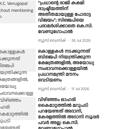
"പ്രധാൻ്റെ രാജി കക്ഷി
രാഷ്ട്രീയത്തിന്
അതീതമായുള്ള പോരാട്ട
വിജയം"; സിജെപിയെ
പരാമർശിക്കാതെ കെ.സി.
വേണുഗോപാൽ
ന്യൂസ് ഡെസ്ക്
26 Jul 2026
കൊള്ളകൾ നടക്കുന്നത്
ബിജെപി നിയന്ത്രിക്കുന്ന
ക്ഷേത്രങ്ങളിൽ, അയോധ്യ
സംഭാവനക്കൊള്ളയിൽ
പ്രധാനമന്ത്രി മൗനം
വെടിയണം
ന്യൂസ് ഡെസ്ക്
11 Jul 2026
വിഴിഞ്ഞം ഓഹരി
കൈമാറ്റത്തിൽ മറുപടി
പറയേണ്ടത് അദാനി,
കേരളത്തിൽ അദാനി സൂപ്പർ
പവർ അല്ല: കെ.സി.
വേണുഗോപാല്‍