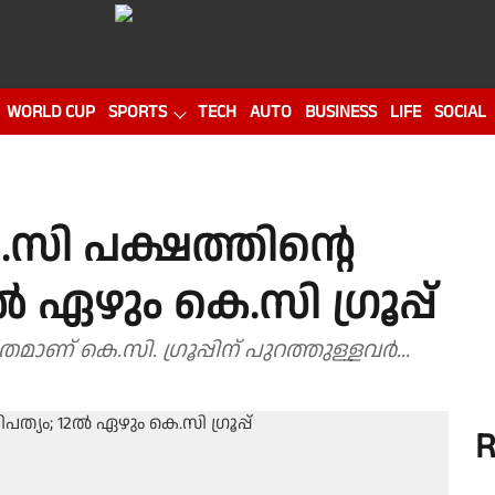
WORLD CUP
SPORTS
TECH
AUTO
BUSINESS
LIFE
SOCIAL
സി പക്ഷത്തിൻ്റെ
 ഏഴും കെ.സി ഗ്രൂപ്പ്
മാണ് കെ.സി. ഗ്രൂപ്പിന് പുറത്തുള്ളവർ...
R