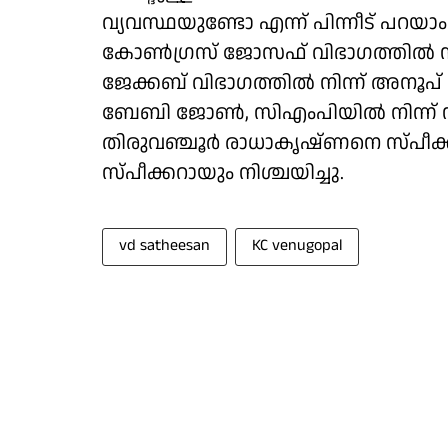
വ്യവസ്ഥയുണ്ടോ എന്ന് പിന്നീട് പറയ
കോൺഗ്രസ് ജോസഫ് വിഭാഗത്തിൽ ന
ജേക്കബ് വിഭാഗത്തിൽ നിന്ന് അനൂപ
ബേബി ജോൺ, സിഎംപിയിൽ നിന്ന് സി.
തിരുവഞ്ചൂർ രാധാകൃഷ്ണനെ സ്പീക്ക
സ്പീക്കറായും നിശ്ചയിച്ചു.
vd satheesan
KC venugopal