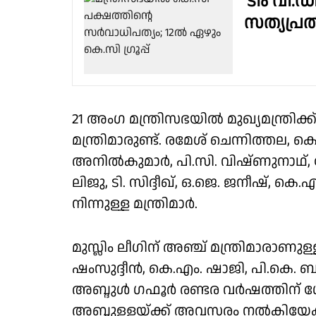
'ടീം വി.
സത്യപ്ര
21 അംഗ മന്ത്രിസഭയിൽ മുഖ്യമന്ത്രിക
മന്ത്രിമാരുണ്ട്. രമേശ് ചെന്നിത്തല,
അനിൽകുമാർ, പി.സി. വിഷ്ണുനാഥ്,
ലിജു, ടി. സിദ്ദീഖ്, ഒ.ജെ. ജനീഷ്
നിന്നുള്ള മന്ത്രിമാർ.
മുസ്ലിം ലീഗിന് അഞ്ച് മന്ത്രിമാരാണുള
ഷംസുദ്ദീൻ, കെ.എം. ഷാജി, പി.കെ. 
അബ്ദുൾ ഗഫൂർ രണ്ടര വർഷത്തിന് ശ
അബ്ദുള്ളയ്ക്ക് അവസരം നൽകിയേക്കു