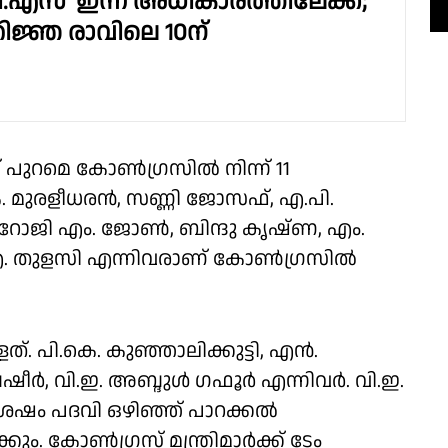
ഡി.എസ്' ഇന്ന് അധികാരത്തിലേക്ക്;
തിജ്ഞ രാവിലെ 10ന്
്ക് പുറമെ കോൺഗ്രസിൽ നിന്ന് 11
 കെ. മുരളീധരൻ, സണ്ണി ജോസഫ്, എ.പി.
 റോജി എം. ജോൺ, ബിന്ദു കൃഷ്ണ, എം.
, കെ.എ. തുളസി എന്നിവരാണ് കോൺഗ്രസിൽ
്ളത്. പി.കെ. കുഞ്ഞാലിക്കുട്ടി, എൻ.
ബഷീർ, വി.ഇ. അബ്ദുൾ ഗഫൂർ എന്നിവർ. വി.ഇ.
േഷം പദവി ഒഴിഞ്ഞ് പാറക്കൽ
ം. കോൺഗ്രസ് മന്ത്രിമാർക്ക് ടേം