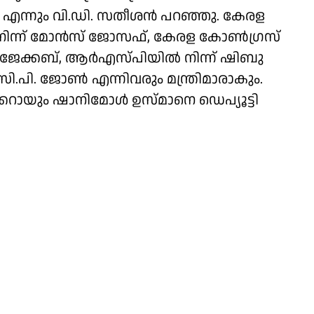
ാം എന്നും വി.ഡി. സതീശൻ പറഞ്ഞു. കേരള
ിന്ന് മോൻസ് ജോസഫ്, കേരള കോൺഗ്രസ്
് ജേക്കബ്, ആർഎസ്പിയിൽ നിന്ന് ഷിബു
പി. ജോൺ എന്നിവരും മന്ത്രിമാരാകും.
റായും ഷാനിമോൾ ഉസ്മാനെ ഡെപ്യൂട്ടി