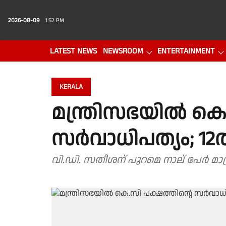
2026-08-09
1:52 PM
LATEST NEWS
NEWSROOM
ENTERTAINMENT
PHOTO GALLERY
VIDEO
KERALA
മന്ത്രിസഭയിൽ കെ.
സർവാധിപത്യം; 12ൽ
വി.ഡി. സതീശന് പുറമെ നാല് പേർ മാത്ര