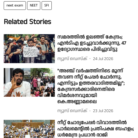
neet exam
NEET
SFI
Related Stories
സമരത്തില്‍ ഉലഞ്ഞ് കേന്ദ്രം;
എൻടിഎ ഉടച്ചുവാര്‍ക്കുന്നു, 47
ഉദ്യോഗസ്ഥരെ പിരിച്ചുവിട്ടു
ന്യൂസ് ഡെസ്ക്
24 Jul 2026
"അഞ്ച് വർഷത്തിനിടെ മൂന്ന്
തവണ നീറ്റ് പേപ്പർ ചോർന്നു,
എന്നിട്ടും ഉത്തരവാദിത്തമില്ല";
കേന്ദ്രസർക്കാരിനെതിരെ
വിമർശനവുമായി
കെ.അണ്ണാമലൈ
ന്യൂസ് ഡെസ്ക്
23 Jul 2026
നീറ്റ് ചോദ്യപേപ്പർ വിവാദത്തിൽ
പാർലമെൻ്റിൽ പ്രതിപക്ഷ ബഹളം;
ധർമേന്ദ്ര പ്രധാൻ രാജി