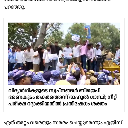
പറഞ്ഞു.
വിദ്യാർഥികളുടെ സ്വപ്നങ്ങൾ ബിജെപി
ഭരണകൂടം തകർത്തെന്ന് രാഹുൽ ഗാന്ധി; നീറ്റ്
പരീക്ഷ റദ്ദാക്കിയതിൽ പ്രതിഷേധം ശക്തം
ഏത് അറ്റം വരെയും സമരം ചെയ്യുമെന്നും എജീസ്