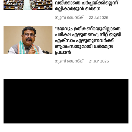
വയ്ക്കാതെ ചർച്ചയ്ക്കില്ലെന്ന്
മല്ലികാർജുൻ ഖർഗെ
ന്യൂസ് ഡെസ്ക്
22 Jul 2026
"ഭയവും ഉത്കണ്ഠയുമില്ലാതെ
പരീക്ഷ എഴുതണം"; നീറ്റ് യുജി
എക്സാം എഴുതുന്നവർക്ക്
ആശംസയുമായി ധർമേന്ദ്ര
പ്രധാൻ
ന്യൂസ് ഡെസ്ക്
21 Jun 2026