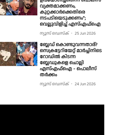
ഉപയോഗിച്ചതെന്ന് പൊലീസ്
വ്യക്തമാക്കണം,
കുറ്റക്കാർക്കെതിരെ
നടപടിയെടുക്കണം";
വെല്ലുവിളിച്ച് എസ്എഫ്ഐ
ന്യൂസ് ഡെസ്ക്
25 Jun 2026
ബ്ലേഡ് കൊണ്ടുവന്നതാര്?
സെക്രട്ടേറിയേറ്റ് മാർച്ചിനിടെ
റോഡിൽ കിടന്ന
ബ്ലേഡുകളെ ചൊല്ലി
എസ്എഫ്ഐ - പൊലീസ്
തർക്കം
ന്യൂസ് ഡെസ്ക്
24 Jun 2026