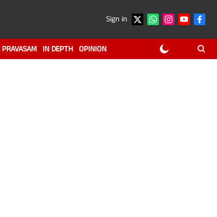
Sign in
PRAVASAM
IN DEPTH
OPINION