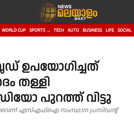
WORLD CUP
SPORTS
TECH
AUTO
BUSINESS
LIFE
SOCIAL
േഡ് ഉപയോഗിച്ചത്
ദം തള്ളി
ോ പുറത്ത് വിട്ടു
്നുവെന്ന് എസ്എഫ്ഐ സംസ്ഥാന പ്രസിഡൻ്റ്