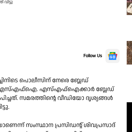
വിട്ടു
Follow Us
ർച്ചിനിടെ പൊലീസിന് നേരെ ബ്ലേഡ്
ി എസ്എഫ്ഐ. എസ്എഫ്ഐക്കാർ ബ്ലേഡ്
്ചത്. സമരത്തിൻ്റെ വീഡിയോ ദൃശ്യങ്ങൾ
ടു.
ാണെന്ന് സംസ്ഥാന പ്രസിഡൻ്റ് ശിവപ്രസാദ്