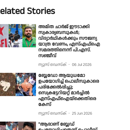
elated Stories
അമിത ചാർജ് ഈടാക്കി
സ്വകാര്യബസുകൾ;
വിദ്യാർഥികൾക്കും സൗജന്യ
യാത്ര വേണം, എസ്എഫ്ഐ
സമരത്തിനെന്ന് പി.എസ്.
സഞ്ജീവ്
ന്യൂസ് ഡെസ്ക്
06 Jul 2026
ബ്ലേഡോ ആയുധമോ
ഉപയോഗിച്ച് പൊലീസുകാരെ
പരിക്കേൽപ്പിച്ചു;
സെക്രട്ടേറിയറ്റ് മാർച്ചിൽ
എസ്എഫ്ഐയ്ക്കെതിരെ
കേസ്
ന്യൂസ് ഡെസ്ക്
25 Jun 2026
"ആരാണ് ബ്ലേഡ്