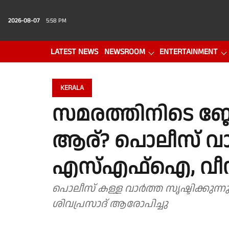
2026-08-07
5:58 PM
LATEST NEWS
NEWSROOM
ENTERTAINMENT
PHOTO GALLERY
VIDEO
KERALA
സമരത്തിനിടെ ബ്ല
ആര്? പൊലീസ് വാ
എസ്എഫ്ഐ, വീഡിയ
പൊലീസ് കള്ള വാർത്ത സൃഷ്ടിക്കുന
ശിവപ്രസാദ് ആരോപിച്ചു