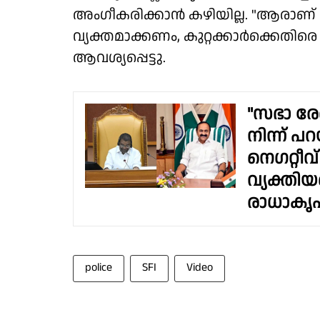
അംഗീകരിക്കാൻ കഴിയില്ല. "ആരാണ് 
വ്യക്തമാക്കണം, കുറ്റക്കാർക്കെ
ആവശ്യപ്പെട്ടു.
"സഭാ രേ
നിന്ന് പറ
നെഗറ്റീവ
വ്യക്തിയ
രാധാക
police
SFI
Video