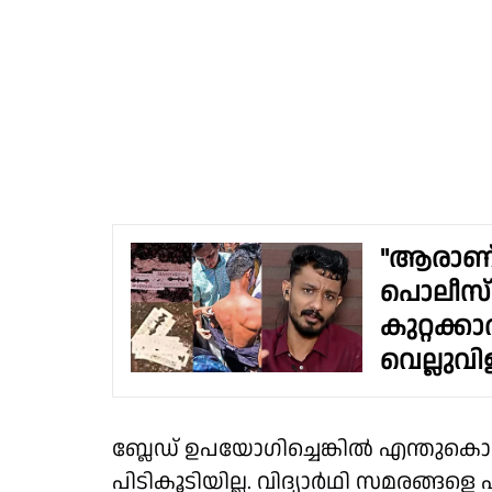
"ആരാണ് 
പൊലീസ് 
കുറ്റക്
വെല്ലുവ
ബ്ലേഡ് ഉപയോഗിച്ചെങ്കിൽ എന്തുകൊണ
പിടികൂടിയില്ല. വിദ്യാർഥി സമരങ്ങളെ