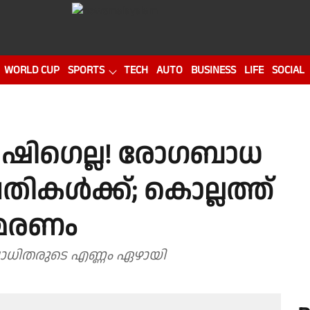
WORLD CUP
SPORTS
TECH
AUTO
BUSINESS
LIFE
SOCIAL
ം ഷിഗെല്ല! രോ​ഗബാധ
്പതികൾക്ക്; കൊല്ലത്ത്
ി മരണം
ബാധിതരുടെ എണ്ണം ഏഴായി