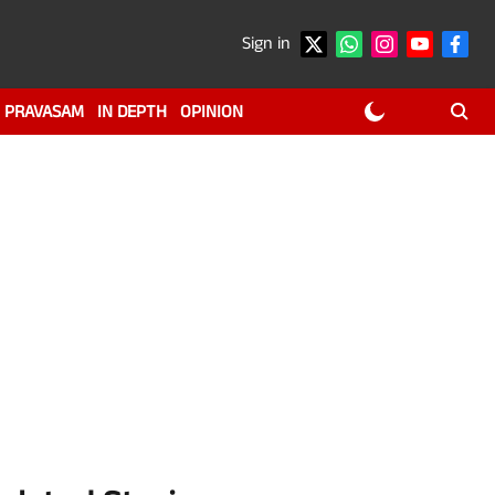
Sign in
PRAVASAM
IN DEPTH
OPINION