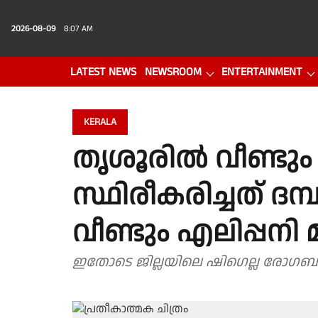
2026-08-09
8:07 AM
LATEST NEWS
NEWSROOM
ENTERTAINMENT
PHOTO GALLERY
VIDEO
KERALA
​തൃശൂരിൽ വീണ്ടു
സ്ഥിരീകരിച്ചത് ദമ
വീണ്ടും എലിപ്പന
ഇതോടെ ജില്ലയിലെ ഷിഗെല്ല രോ​ഗ