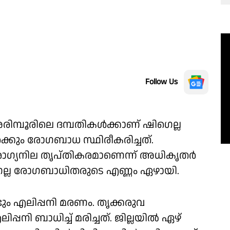
Follow Us
 അരിമ്പൂരിലെ ദമ്പതികൾക്കാണ് ഷിഗെല്ല
ക്കും രോ​ഗബാധ സ്ഥിരീകരിച്ചത്.
രോഗ്യനില തൃപ്തികരമാണെന്ന് അധികൃതർ
െല്ല രോ​ഗബാധിതരുടെ എണ്ണം ഏഴായി.
ും എലിപ്പനി മരണം. തൃക്കരുവ
നി ബാധിച്ച് മരിച്ചത്. ജില്ലയിൽ ഏഴ്