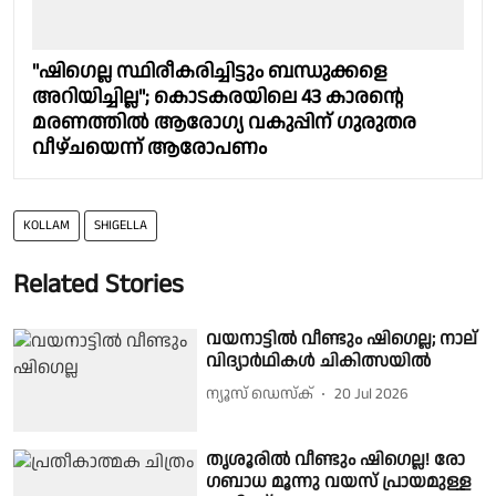
"ഷിഗെല്ല സ്ഥിരീകരിച്ചിട്ടും ബന്ധുക്കളെ
അറിയിച്ചില്ല"; കൊടകരയിലെ 43 കാരന്റെ
മരണത്തിൽ ആരോഗ്യ വകുപ്പിന് ഗുരുതര
വീഴ്ചയെന്ന് ആരോപണം
KOLLAM
SHIGELLA
Related Stories
വയനാട്ടിൽ വീണ്ടും ഷിഗെല്ല; നാല്
വിദ്യാർഥികൾ ചികിത്സയിൽ
ന്യൂസ് ഡെസ്ക്
20 Jul 2026
തൃശൂരിൽ വീണ്ടും ഷിഗെല്ല! രോ​​
ഗബാധ മൂന്നു വയസ് പ്രായമുള്ള