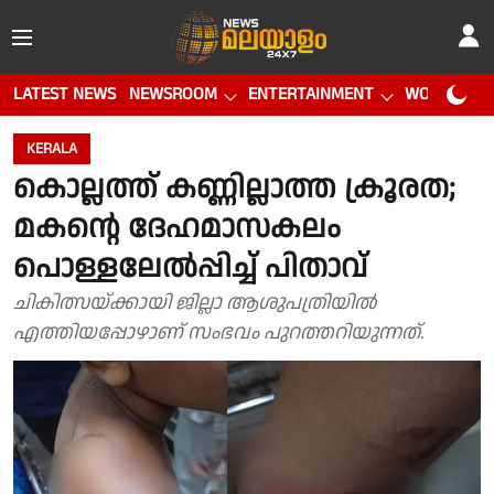
LATEST NEWS
NEWSROOM
ENTERTAINMENT
WORLD CUP
KERALA
കൊല്ലത്ത് കണ്ണില്ലാത്ത ക്രൂരത;
മകൻ്റെ ദേഹമാസകലം
പൊള്ളലേൽപ്പിച്ച് പിതാവ്
ചികിത്സയ്ക്കായി ജില്ലാ ആശുപത്രിയിൽ
എത്തിയപ്പോഴാണ് സംഭവം പുറത്തറിയുന്നത്.