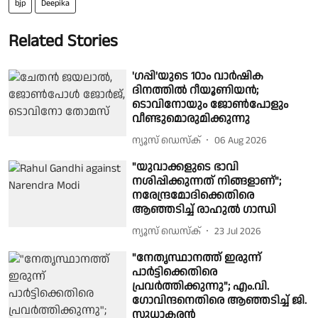
bjp
Deepika
Related Stories
'ഗപ്പി'യുടെ 10ാം വാർഷിക
ദിനത്തിൽ റീയൂണിയൻ;
ടൊവിനോയും ജോൺപോളും
വീണ്ടുമൊരുമിക്കുന്നു
ന്യൂസ് ഡെസ്ക്
06 Aug 2026
"യുവാക്കളുടെ ഭാവി
നശിപ്പിക്കുന്നത് നിങ്ങളാണ്";
നരേന്ദ്രമോദിക്കെതിരെ
ആഞ്ഞടിച്ച് രാഹുൽ ഗാന്ധി
ന്യൂസ് ഡെസ്ക്
23 Jul 2026
"നേതൃസ്ഥാനത്ത് ഇരുന്ന്
പാർട്ടിക്കെതിരെ
പ്രവർത്തിക്കുന്നു"; എം.വി.
ഗോവിന്ദനെതിരെ ആഞ്ഞടിച്ച് ജി.
സുധാകരൻ