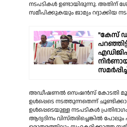
നടപടികൾ ഉണ്ടായിരുന്നു. അതിന
സമീപിക്കുകയും ജാമ്യം റദ്ദാക്കിയ നട
"കേസ് ഡ
പറഞ്ഞിട്
എഡിജിപി
നിർണായക
സമർപ്പി
അഡീഷണൽ സെഷന്‍സ് കോടതി മൂന്ന
ഉൾപ്പെടെ നടത്തുന്നതെന്ന് ചൂണ്ടിക്കാ
ഉൾപ്പെടെയുള്ള നടപടികൾ പ്രതിഭാഗം സ
ആദ്യദിനം വിസ്തരിച്ചെങ്കിൽ പോലും 