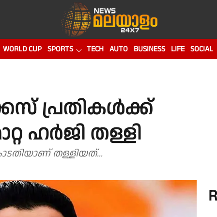
WORLD CUP
SPORTS
TECH
AUTO
BUSINESS
LIFE
SOCIAL
് പ്രതികൾക്ക്
റ്റ ഹര്‍ജി തള്ളി
കോടതിയാണ് തള്ളിയത്...
R