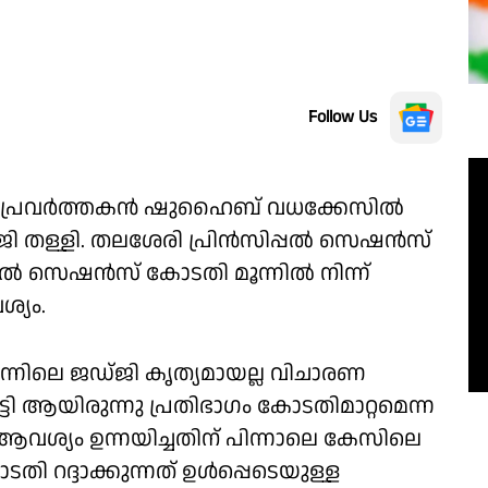
Follow Us
രസ് പ്രവർത്തകൻ ഷുഹൈബ് വധക്കേസിൽ
ർജി തള്ളി. തലശേരി പ്രിൻസിപ്പൽ സെഷൻസ്
െഷന്‍സ് കോടതി മൂന്നിൽ നിന്ന്
്യം.
ിലെ ജഡ്ജി കൃത്യമായല്ല വിചാരണ
ാട്ടി ആയിരുന്നു പ്രതിഭാഗം കോടതിമാറ്റമെന്ന
വശ്യം ഉന്നയിച്ചതിന് പിന്നാലെ കേസിലെ
തി റദ്ദാക്കുന്നത് ഉൾപ്പെടെയുള്ള