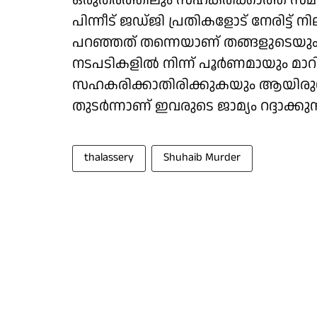
ഒരുതരത്തിലും സഹകരിക്കാത്ത സമീപനമ
പിന്നീട് ജഡ്ജി പ്രതികളോട് നേരിട്ട
പറഞ്ഞത് തന്നെയാണ് തങ്ങളുടെയും
നടപടികളിൽ നിന്ന് പൂർണമായും മാ
സഹകരിക്കാതിരിക്കുകയും ആയിരുന്
തുടർന്നാണ് ഇവരുടെ ജാമ്യം റദ്ദാക്ക
thalassery
Shuhaib Murder