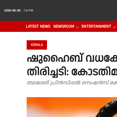
2026-08-06
7:31 PM
LATEST NEWS
NEWSROOM
ENTERTAINMENT
PHOTO GALLERY
VIDEO
KERALA
ഷുഹൈബ് വധക്കേസ
തിരിച്ചടി: കോടതിമാ
തലശേരി പ്രിന്‍സിപ്പല്‍ സെഷന്‍സ് 