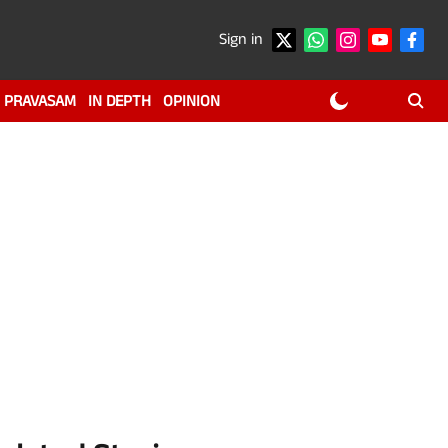
Sign in
PRAVASAM
IN DEPTH
OPINION