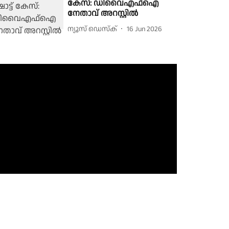
കേസ്: ഡിവൈഎഫ്ഐ
നേതാവ് അറസ്റ്റിൽ
ന്യൂസ് ഡെസ്ക്
16 Jun 2026