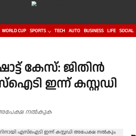
WORLD CUP
SPORTS
TECH
AUTO
BUSINESS
LIFE
SOCIAL
ട്ട് കേസ്: ജിതിൻ
ഐടി ഇന്ന് കസ്റ്റഡി
അപേക്ഷ നൽകുക