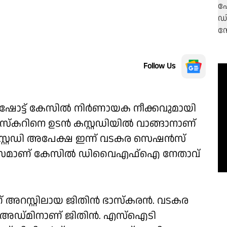
Follow Us
ൻഷോട്ട് കേസിൽ ‍നിർണായക നീക്കവുമായി
്കറിനെ ഉടൻ കസ്റ്റഡിയിൽ വാങ്ങാനാണ്
സ്റ്റഡി അപേക്ഷ ഇന്ന് വടകര സെഷൻസ്
ിവസമാണ് കേസിൽ ഡിവൈഎഫ്ഐ നേതാവ്
റസ്റ്റിലായ ജിതിൻ ഭാസ്കരൻ. വടകര
പിന്റെ അഡ്മിനാണ് ജിതിൻ. എസ്ഐടി