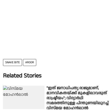
SNAKE BITE
AROOR
Related Stories
"ഇത് ജനാധിപത്യ രാജ്യമാണ്,
മാനവികതയ്ക്ക് മുകളിലാവരുത്
രാഷ്ട്രീയം"; വിദ്യാർഥി
സമരത്തിനുള്ള പിന്തുണയിലുറച്ച്
വിസ്മയ മോഹൻലാൽ