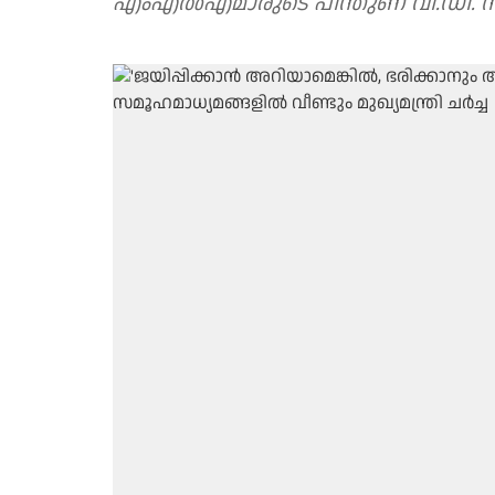
എംഎൽഎമാരുടെ പിന്തുണ വി.ഡി. സത