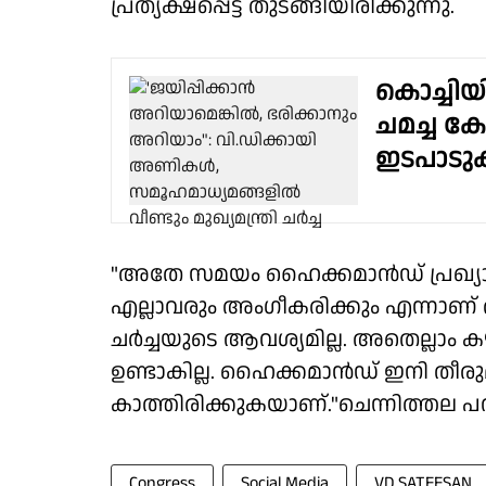
പ്രത്യക്ഷപ്പെട്ട് തുടങ്ങിയിരിക്കുന്നു.
കൊച്ചി
ചമച്ച ക
ഇടപാടുക
"അതേ സമയം ഹൈക്കമാൻഡ് പ്രഖ്യാ
എല്ലാവരും അംഗീകരിക്കും എന്നാണ് രമ
ചർച്ചയുടെ ആവശ്യമില്ല. അതെല്ലാം 
ഉണ്ടാകില്ല. ഹൈക്കമാൻഡ് ഇനി തീര
കാത്തിരിക്കുകയാണ്."ചെന്നിത്തല പ
Congress
Social Media
VD SATEESAN