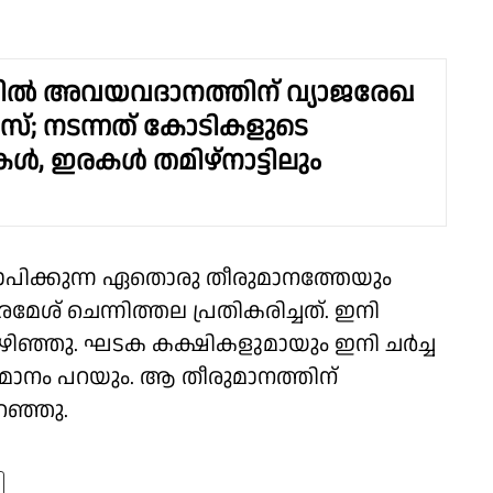
യിൽ അവയവദാനത്തിന് വ്യാജരേഖ
േസ്; നടന്നത് കോടികളുടെ
ൾ, ഇരകൾ തമിഴ്‌നാട്ടിലും
പിക്കുന്ന ഏതൊരു തീരുമാനത്തേയും
േശ് ചെന്നിത്തല പ്രതികരിച്ചത്. ഇനി
കഴിഞ്ഞു. ഘടക കക്ഷികളുമായും ഇനി ചർച്ച
ുമാനം പറയും. ആ തീരുമാനത്തിന്
റഞ്ഞു.