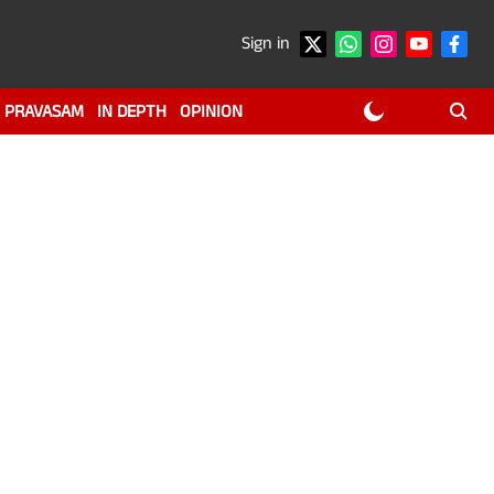
Sign in
PRAVASAM
IN DEPTH
OPINION