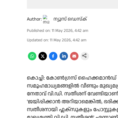
Author:
ന്യൂസ് ഡെസ്ക്
Published on
:
11 May 2026, 4:42 am
Updated on
:
11 May 2026, 4:42 am
കൊച്ചി: കോൺഗ്രസ് ഹൈക്കമാൻഡ് 
സമൂഹമാധ്യമങ്ങളിൽ വീണ്ടും മുഖ്യമന
നേതാവ് വി.ഡി. സതീശന് വേണ്ടിയാണ് 
'ജയിപ്പിക്കാൻ അറിയാമെങ്കിൽ, ഭരി
സതീശനായി ഫ്ലക്സുകളും പോസ്റ്റുകളുമെ
മുഖ്യമന്ത്രി വി.ഡി. സതീശൻ' എന്ന