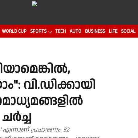
WORLD CUP
SPORTS
TECH
AUTO
BUSINESS
LIFE
SOCIAL
ിയാമെങ്കിൽ,
ം": വി.ഡിക്കായി
ാധ്യമങ്ങളിൽ
 ചർച്ച
ൻ' എന്നാണ് പ്രചാരണം. 32