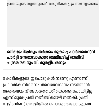
ബിജെപിയിലും തർക്കം രൂക്ഷം; പാർലമെൻ്ററി
പാർട്ടി നേതാവാകാൻ തമ്മിലടിച്ച് രാജീവ്
ചന്ദ്രശേഖറും വി. മുരളീധരനും
കോടികളുടെ ഇടപാടുകൾ നടന്നു എന്നാണ്
പ്രാഥമിക നിഗമനം. അവയവദാനം നടത്താൻ
ആരെയും വിദേശത്തേക്ക് കൊണ്ടുപോയിട്ടില്ല
എന്ന് മുഖ്യപ്രതി നജീബ് മൊഴി നൽകി. പ്രതി
നജീബിന്റെ മൊഴിയിൽ പൊരുത്തക്കേടുകൾ