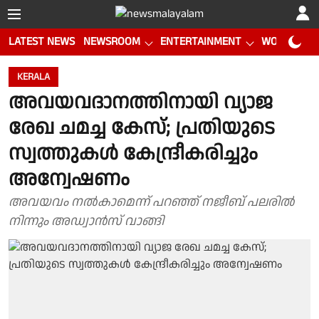
LATEST NEWS
NEWSROOM
ENTERTAINMENT
WORLD CUP
KERALA
അവയവദാനത്തിനായി വ്യാജ
രേഖ ചമച്ച കേസ്; പ്രതിയുടെ
സ്വത്തുകൾ കേന്ദ്രീകരിച്ചും
അന്വേഷണം
അവയവം നൽകാമെന്ന് പറഞ്ഞ് നജീബ് പലരിൽ
നിന്നും അഡ്വാൻസ് വാങ്ങി