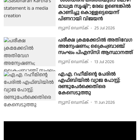
"ശശിധരൻ കർത്തയുടെ മൊഴി
മാധ്യമ സൃഷ്ടി"; രേഖ ഉണ്ടെങ്കിൽ
കാണിച്ചു കൊള്ളട്ടെയെന്ന്
പിണറായി വിജയൻ
ന്യൂസ് ഡെസ്ക്
25 Jul 2026
പരീക്ഷ ക്രമക്കേടിൽ അതിവേഗ
അന്വേഷണം; ക്രൈംബ്രാഞ്ച്
സംഘം പിഎസ്‌സി ആസ്ഥാനത്ത്
ന്യൂസ് ഡെസ്ക്
13 Jul 2026
എ.എ. റഹീമിന്റെ പേരിൽ
എഫ്ബിയിൽ വ്യാജ പോസ്റ്റ്;
രണ്ടുപേർക്കെതിരെ
കേസെടുത്തു
ന്യൂസ് ഡെസ്ക്
11 Jun 2026