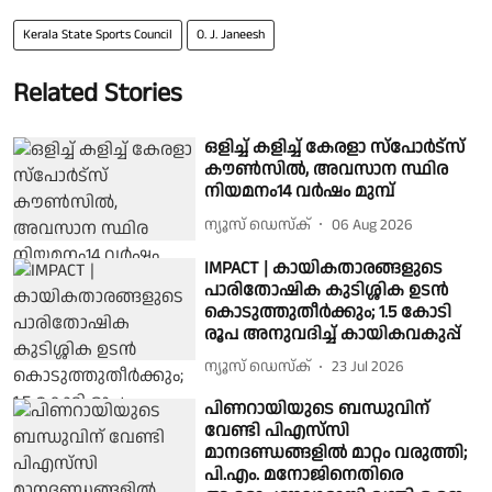
Kerala State Sports Council
O. J. Janeesh
Related Stories
ഒളിച്ച് കളിച്ച് കേരളാ സ്പോർട്സ്
കൗൺസിൽ, അവസാന സ്ഥിര
നിയമനം14 വർഷം മുമ്പ്
ന്യൂസ് ഡെസ്ക്
06 Aug 2026
IMPACT | കായികതാരങ്ങളുടെ
പാരിതോഷിക കുടിശ്ശിക ഉടന്‍
കൊടുത്തുതീര്‍ക്കും; 1.5 കോടി
രൂപ അനുവദിച്ച് കായികവകുപ്പ്
ന്യൂസ് ഡെസ്ക്
23 Jul 2026
പിണറായിയുടെ ബന്ധുവിന്
വേണ്ടി പിഎസ്‌സി
മാനദണ്ഡങ്ങളിൽ മാറ്റം വരുത്തി;
പി.എം. മനോജിനെതിരെ