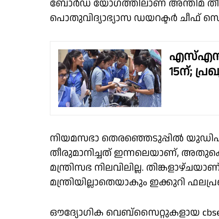
ബോർഡ് യോഗത്തിലാണ് അന്തിമ തീരുമ
പൊതുവിദ്യാഭ്യാസ ഡയറക്ടർ ചീഫ് സ
എസ്എസ്
15ന്; പ്ര
നിയമസഭാ തെരഞ്ഞെടുപ്പിൽ യുഡിഎഫ് 
തീരുമാനിച്ചത് ഇന്നലെയാണ്, അതുക
മന്ത്രിസഭ നിലവിലില്ല. തിങ്കളാഴ്ച
മന്ത്രിയില്ലാതെയാകും ഇക്കുറി ഫലപ്
ഔദ്യോഗിക വെബ്‌സൈറ്റുകളായ cbseresults.