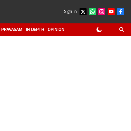
Sign in
PRAVASAM
IN DEPTH
OPINION