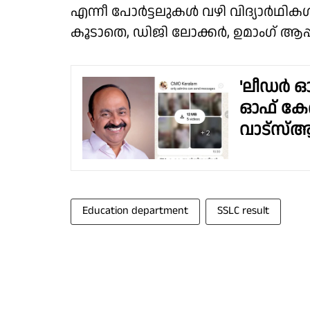
എന്നീ പോർട്ടലുകൾ വഴി വിദ്യാർഥികൾക്
കൂടാതെ, ഡിജി ലോക്കർ, ഉമാംഗ് ആപ്പ
'ലീഡർ 
ഓഫ് കേര
വാട്സ്ആപ്പ
Education department
SSLC result