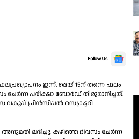
Follow Us
രഖ്യാപനം ഇന്ന്. മെയ് 15ന് തന്നെ ഫലം
ം ചേർന്ന പരീക്ഷാ ബോർഡ് തീരുമാനിച്ചത്.
്യാസ വകുപ്പ് പ്രിൻസിപ്പൽ സെക്രട്ടറി
ടെ അനുമതി ലഭിച്ചു. കഴിഞ്ഞ ദിവസം ചേർന്ന