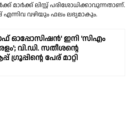
ക് മാർക്ക് ലിസ്റ്റ് പരിശോധിക്കാവുന്നതാണ്.
് എന്നിവ വഴിയും ഫലം ലഭ്യമാകും.
ഓഫ് ഓപ്പോസിഷൻ' ഇനി 'സിഎം
ളം'; വി.ഡി. സതീശൻ്റെ
് ഗ്രൂപ്പിൻ്റെ പേര് മാറ്റി