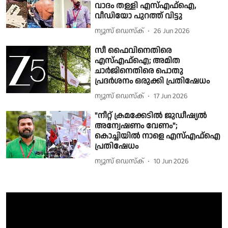
വാദം തള്ളി എസ്എഫ്ഐ,
വീഡിയോ പുറത്ത് വിട്ടു
ന്യൂസ് ഡെസ്ക്
26 Jun 2026
സീ ഫൈവിനെതിരെ
എസ്എഫ്ഐ; അമിത
ചാർജിനെതിരെ പൊതു
പ്രദർശനം ഒരുക്കി പ്രതിഷേധം
ന്യൂസ് ഡെസ്ക്
17 Jun 2026
"നീറ്റ് ക്രമക്കേടിൽ ജുഡീഷ്യൽ
അന്വേഷണം വേണം";
കൊച്ചിയിൽ നാളെ എസ്എഫ്ഐ
പ്രതിഷേധം
ന്യൂസ് ഡെസ്ക്
10 Jun 2026