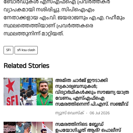
ബോർഡുകൾ എസ്എഫ്ഐ പ്രവർത്തകർ
വ്യാപകമായി നശിപ്പിച്ചു. സിപിഐഎം
നേതാക്കളായ എം.വി. ജയരാജനും എ.എ. റഹീമും
സ്ഥലത്തെത്തിയാണ് പ്രവർത്തകരെ
സ്ഥലത്തുനിന്ന് മാറ്റിയത്.
SFI
sfi ksu clash
Related Stories
അമിത ചാർജ് ഈടാക്കി
സ്വകാര്യബസുകൾ;
വിദ്യാർഥികൾക്കും സൗജന്യ യാത്ര
വേണം, എസ്എഫ്ഐ
സമരത്തിനെന്ന് പി.എസ്. സഞ്ജീവ്
ന്യൂസ് ഡെസ്ക്
06 Jul 2026
സമരത്തിനിടെ ബ്ലേഡ്
ഉപയോഗിച്ചത് ആര്? പൊലീസ്