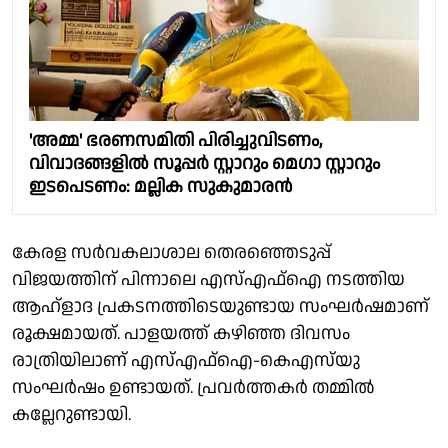
'അമ്മ' ഭരണസമിതി പിരിച്ചുവിടണം,
വിവാദങ്ങളിൽ സൂപ്പർ സ്റ്റാറും മെഗാ സ്റ്റാറും
ഇടപെടണം: മല്ലിക സുകുമാരൻ
കേരള സർവകലാശാല തെരഞ്ഞെടുപ്പ്
വിജയത്തിന് പിന്നാലെ എസ്എഫ്ഐ നടത്തിയ
ആഹ്ളാദ പ്രകടനത്തിടെയുണ്ടായ സംഘർഷമാണ്
രൂക്ഷമായത്. പാളയത്ത് കഴിഞ്ഞ ദിവസം
രാത്രിയിലാണ് എസ്എഫ്ഐ-കെഎസ്‌യു
സംഘർഷം ഉണ്ടായത്. പ്രവർത്തകർ തമ്മിൽ
കല്ലേറുണ്ടായി.