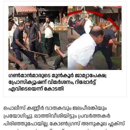
ഗൺമാൻമാരുടെ മുൻകൂർ ജാമ്യാപേക്ഷ;
പ്രോസിക്യൂഷന് വിമർശനം, റിപ്പോ‌ർട്ട്
എവിടെയെന്ന് കോടതി
പൊലീസ് കണ്ണീർ വാതകവും ജലപീരങ്കിയും
പ്രയോഗിച്ചു. ലാത്തിവീശിയിട്ടും പ്രവർത്തകർ
പിരിഞ്ഞുപോയില്ല. കോൺഗ്രസ് അനുകൂല ഫ്ലക്സ്