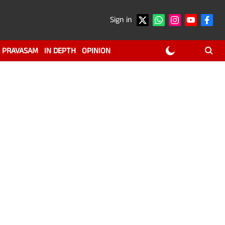
Sign in
PRAVASAM
IN DEPTH
OPINION