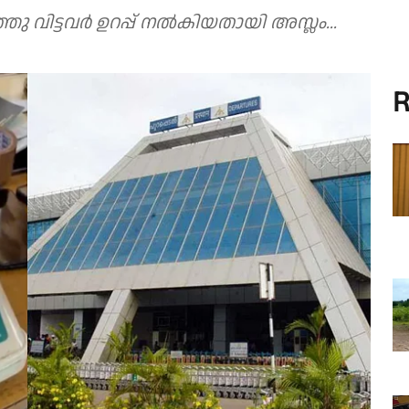
ുത്തു വിട്ടവർ ഉറപ്പ് നൽകിയതായി അസ്ലം...
R