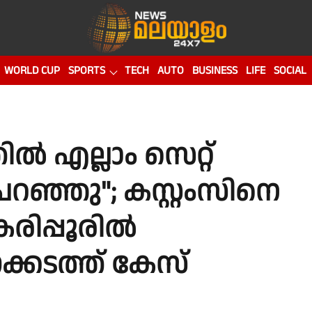
WORLD CUP
SPORTS
TECH
AUTO
BUSINESS
LIFE
SOCIAL
ൽ എല്ലാം സെറ്റ്
 പറഞ്ഞു"; കസ്റ്റംസിനെ
 കരിപ്പൂരിൽ
ക്കടത്ത് കേസ്