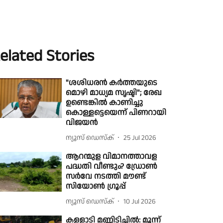
elated Stories
"ശശിധരൻ കർത്തയുടെ
മൊഴി മാധ്യമ സൃഷ്ടി"; രേഖ
ഉണ്ടെങ്കിൽ കാണിച്ചു
കൊള്ളട്ടെയെന്ന് പിണറായി
വിജയൻ
ന്യൂസ് ഡെസ്ക്
25 Jul 2026
ആറന്മുള വിമാനത്താവള
പദ്ധതി വീണ്ടും? ഡ്രോൺ
സർവേ നടത്തി മൗണ്ട്
സിയോൺ ഗ്രൂപ്പ്
ന്യൂസ് ഡെസ്ക്
10 Jul 2026
കള്ളാടി മണ്ണിടിച്ചില്‍: മൂന്ന്