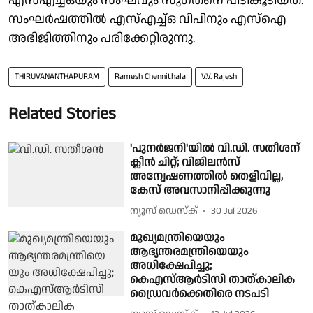
എസ്എച്ച്ഒയും സംഘവും സുഗതനെ പിടികൂടിയത്.
സംഘർഷത്തിൽ എസ്എച്ച്ഒ വിപിനും എസ്ഐ
അഭിജിത്തിനും പരിക്കേറ്റിരുന്നു.
THIRUVANANTHAPURAM
Ramesh Chennithala
V.V. Rajesh
Related Stories
'പുനർജനി'യില്‍ വി.ഡി. സതീശന്
ക്ലീന്‍ ചിറ്റ്; വിജിലൻസ്
അന്വേഷണത്തിൽ തെളിവില്ല,
കേസ് അവസാനിപ്പിക്കുന്നു
ന്യൂസ് ഡെസ്ക്
30 Jul 2026
മുഖ്യമന്ത്രിയെയും
ആഭ്യന്തരമന്ത്രിയെയും
അധിക്ഷേപിച്ചു;
കെഎസ്ആര്‍ടിസി താത്കാലിക
ഡ്രൈവര്‍ക്കെതിരെ നടപടി