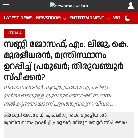
LATEST NEWS
NEWSROOM
ENTERTAINMENT
WORLD CUP
KERALA
സണ്ണി ജോസഫ്, എം. ലിജു, കെ.
മുരളീധരൻ, മന്ത്രിസ്ഥാനം
ഉറപ്പിച്ച് പ്രമുഖർ; തിരുവഞ്ചൂർ
സ്‌പീക്കർ?
നിയമസഭയിൽ പുതുമുഖമായ എം. ലിജു
ഉൾപ്പെടെയുള്ള യുവമുഖങ്ങൾക്ക് സ്ഥാനം
നൽകുന്നതായാണ് പുറത്തുവരുന്ന വിവരം.