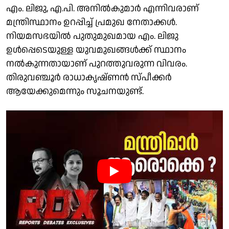
എം. ലിജു, എ.പി. അനിൽകുമാർ എന്നിവരാണ്
മന്ത്രിസ്ഥാനം ഉറപ്പിച്ച് പ്രമുഖ നേതാക്കൾ.
നിയമസഭയിൽ പുതുമുഖമായ എം. ലിജു
ഉൾപ്പെടെയുള്ള യുവമുഖങ്ങൾക്ക് സ്ഥാനം
നൽകുന്നതായാണ് പുറത്തുവരുന്ന വിവരം.
തിരുവഞ്ചൂർ രാധാകൃഷ്ണൻ സ്‌പീക്കർ
ആയേക്കുമെന്നും സൂചനയുണ്ട്.