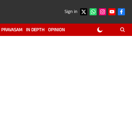
Sign in
PRAVASAM
IN DEPTH
OPINION