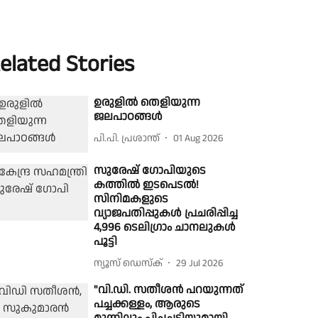
elated Stories
ഉരുളിൽ തെളിയുന്ന
ജലപാഠങ്ങൾ
പി.പി. പ്രശാന്ത്
01 Aug 2026
സുരേഷ് ഗോപിയുടെ
കത്തിൽ ഇടപെടൽ!
സിനിമകളുടെ
വ്യാജപതിപ്പുകൾ പ്രചരിപ്പിച്ച
4,996 ടെലിഗ്രാം ചാനലുകൾ
പൂട്ടി
ന്യൂസ് ഡെസ്ക്
29 Jul 2026
"വി.ഡി. സതീശൻ പറയുന്നത്
പച്ചക്കള്ളം, ആരുടെ