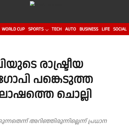
WORLD CUP
SPORTS
TECH
AUTO
BUSINESS
LIFE
SOCIAL
ുടെ രാഷ്ട്രീയ
ഗോപി പങ്കെടുത്ത
ഘോഷത്തെ ചൊല്ലി
ില്ലെന്ന് പ്രധാന