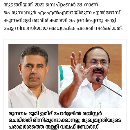
തുടങ്ങിയത്. 2022 സെപ്റ്റംബര്‍ 28-നാണ്
പെരുമ്പാവൂര്‍ എംഎല്‍എയായിരുന്ന എല്‍ദോസ്
കുന്നപ്പിള്ളി ശാരീരികമായി ഉപദ്രവിച്ചെന്നു കാട്ടി
പേട്ട നിവാസിയായ അധ്യാപിക പരാതി നല്‍കിയത്.
മുനമ്പം ഭൂമി ഉമീദ് പോർട്ടലിൽ രജിസ്റ്റർ
ചെയ്തത് ഭിന്നിപ്പുണ്ടാക്കാനല്ല; മുഖ്യമന്ത്രിയുടെ
പരാമർശത്തെ തള്ളി വഖഫ് ബോർഡ്