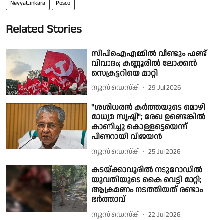
Neyyattinkara
Posco
Related Stories
സിപിഐഎമ്മില്‍ വീണ്ടും ഫണ്ട്
വിവാദം; കണ്ണൂരില്‍ ലോക്കല്‍
സെക്രട്ടറിയെ മാറ്റി
ന്യൂസ് ഡെസ്ക്
29 Jul 2026
"ശശിധരൻ കർത്തയുടെ മൊഴി
മാധ്യമ സൃഷ്ടി"; രേഖ ഉണ്ടെങ്കിൽ
കാണിച്ചു കൊള്ളട്ടെയെന്ന്
പിണറായി വിജയൻ
ന്യൂസ് ഡെസ്ക്
25 Jul 2026
കടയ്ക്കാവൂരിൽ നടുറോഡിൽ
യുവതിയുടെ കൈ വെട്ടി മാറ്റി;
ആക്രമണം നടത്തിയത് രണ്ടാം
ഭർത്താവ്
ന്യൂസ് ഡെസ്ക്
22 Jul 2026