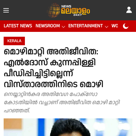
LATEST NEWS
NEWSROOM
ENTERTAINMENT
WORLD CUP
KERALA
മൊഴിമാറ്റി അതിജീവിത:
എൽദോസ് കുന്നപ്പിള്ളി
പീഡിപ്പിച്ചിട്ടില്ലെന്ന്
വിസ്താരത്തിനിടെ മൊഴി
നെയ്യാറ്റിൻകര അതിവേഗ പോക്സോ
കോടതിയിൽ വച്ചാണ് അതിജീവിത മൊഴി മാറ്റി
പറഞ്ഞത്.