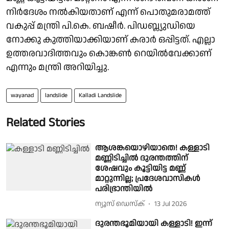
നിർദേശം നൽകിയതാണ് എന്ന് പൊതുമരാമത്ത്
വകുപ്പ് മന്ത്രി പി.കെ. ബഷീര്‍. പിഡബ്ല്യുഡിയെ
നോക്കു കുത്തിയാക്കിയാണ് കരാർ ഒപ്പിട്ടത്. എല്ലാ
ഉത്തരവാദിത്തവും കൊങ്കൺ റെയിൽവേക്കാണ്
എന്നും മന്ത്രി അറിയിച്ചു.
wayanad
landslide
Kalladi Landslide
Related Stories
ആശങ്കയൊഴിയാതെ! കള്ളാടി
മണ്ണിടിച്ചിൽ ദുരന്തത്തിന്
ശേഷവും കൂട്ടിയിട്ട മണ്ണ്
മാറ്റുന്നില്ല; പ്രദേശവാസികൾ
പരിഭ്രാന്തിയിൽ
ന്യൂസ് ഡെസ്ക്
13 Jul 2026
ദുരന്തഭൂമിയായി കള്ളാടി! ഇന്ന്