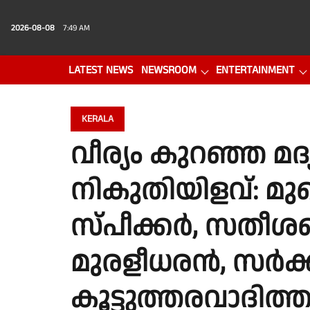
2026-08-08
7:49 AM
LATEST NEWS
NEWSROOM
ENTERTAINMENT
PHOTO GALLERY
VIDEO
KERALA
വീര്യം കുറഞ്ഞ മദ്
നികുതിയിളവ്: മുഖ്
സ്പീക്കർ, സതീശനൊ
മുരളീധരൻ, സർക്ക
കൂട്ടുത്തരവാദിത്