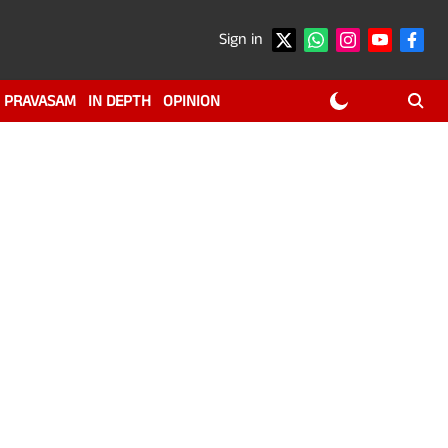
Sign in
PRAVASAM
IN DEPTH
OPINION