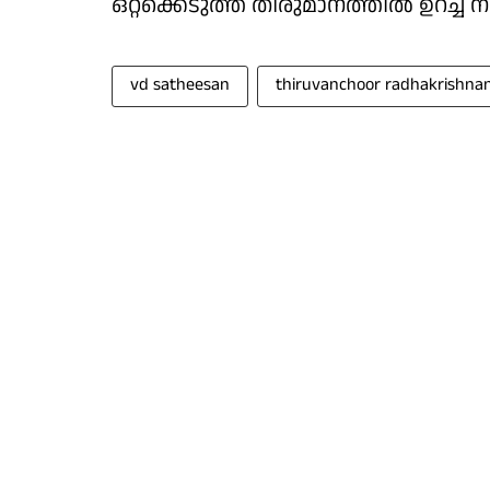
ഒറ്റക്കെടുത്ത തീരുമാനത്തിൽ ഉറച്ച്
vd satheesan
thiruvanchoor radhakrishna