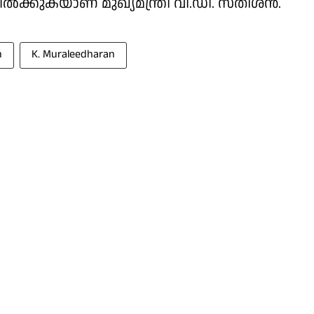
 നിൽക്കുകയാണ് മുഖ്യമന്ത്രി വി.ഡി. സതീശൻ.
n
K. Muraleedharan