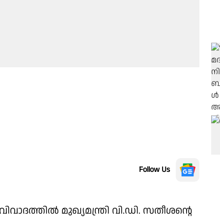
Follow Us
വിവാദത്തിൽ മുഖ്യമന്ത്രി വി.ഡി. സതീശൻ്റെ