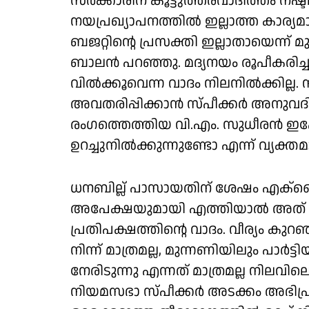
സർക്കാരിന് കൂട്ടുത്തരവാദിത്തം നഷ
നയപ്രഖ്യാപനത്തിൽ ഇല്ലാത്ത കാര്യമാ
ബജറ്റിൻ്റെ പ്രസക്തി ഇല്ലാതായെന്
ബാലൻ പറഞ്ഞു. മദ്യനയം രൂപീകരിച്ച
വിൽക്കൂവെന്ന വാദം നിലനിൽക്കില്ല.
അവതരിപ്പിക്കാൻ സ്പീക്കർ അനുവദിക
രംഗത്തെത്തിയ വി.എം. സുധീരൻ ഇപ്പ
ഉറച്ചുനിൽക്കുന്നുണ്ടോ എന്ന് വ്യക
ധനബില്ല് പാസായതിന് ശേഷം എക്സൈസ
അപേക്ഷയുമായി എത്തിയാൽ അത് തള
പ്രതിപക്ഷത്തിൻ്റെ വാദം. വീര്യം കുറ
നിന്ന് മാത്രമല്ല, മുന്നണിയിലും പാർട്ടി
നേരിടുന്നു എന്നത് മാത്രമല്ല നിലവി
നിയമസഭാ സ്പീക്കർ അടക്കം അഭിപ്ര