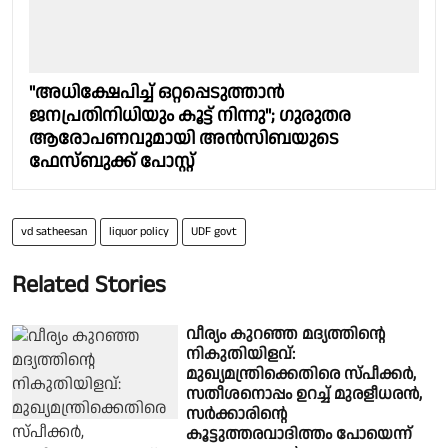
"അധിക്ഷേപിച്ച് ഒറ്റപ്പെടുത്താൻ
ജനപ്രതിനിധിയും കൂട്ട് നിന്നു"; ഗുരുതര
ആരോപണവുമായി അൻസിബയുടെ
ഫേസ്ബുക്ക് പോസ്റ്റ്
vd satheesan
liquor policy
UDF govt
Related Stories
വീര്യം കുറഞ്ഞ മദ്യത്തിൻ്റെ
നികുതിയിളവ്:
മുഖ്യമന്ത്രിക്കെതിരെ സ്പീക്കർ,
സതീശനൊപ്പം ഉറച്ച് മുരളീധരൻ,
സർക്കാരിൻ്റെ
കൂട്ടുത്തരവാദിത്തം പോയെന്ന്