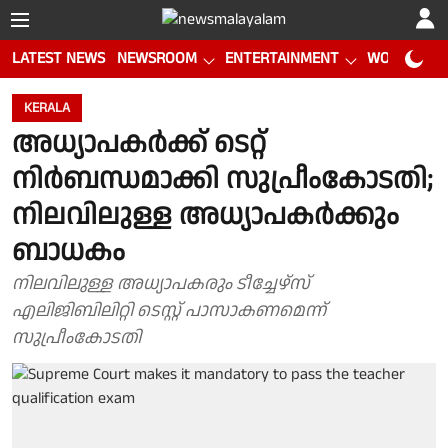
LATEST NEWS
NEWSROOM
ENTERTAINMENT
WORLD CUP
KERALA
അധ്യാപകർക്ക് ടെറ്റ്
നിർബന്ധമാക്കി സുപ്രീംകോടതി;
നിലവിലുള്ള അധ്യാപകർക്കും
ബാധകം
നിലവിലുള്ള അധ്യാപകരും ടീച്ചേഴ്സ്
എലിജിബിലിറ്റി ടെസ്റ്റ് പാസാകണമെന്ന്
സുപ്രീംകോടതി