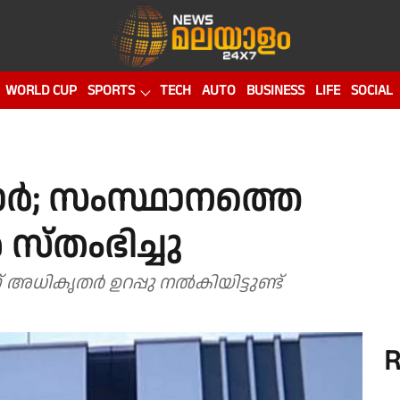
WORLD CUP
SPORTS
TECH
AUTO
BUSINESS
LIFE
SOCIAL
ർ; സംസ്ഥാനത്തെ
സ്തംഭിച്ചു
ന് അധികൃതർ ഉറപ്പു നൽകിയിട്ടുണ്ട്
R