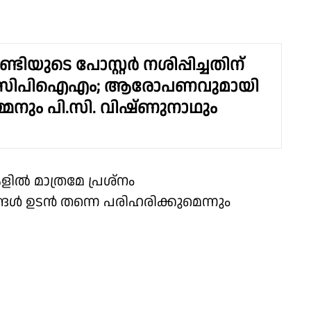
്ടിയുടെ പോസ്റ്റർ നശിപ്പിച്ചതിന്
ൽ സിപിഐഎം; ആരോപണവുമായി
മ്മനും പി.സി. വിഷ്ണുനാഥും
ൽ മാത്രമേ പ്രശ്നം
്നങ്ങൾ ഉടൻ തന്നെ പരിഹരിക്കുമെന്നും