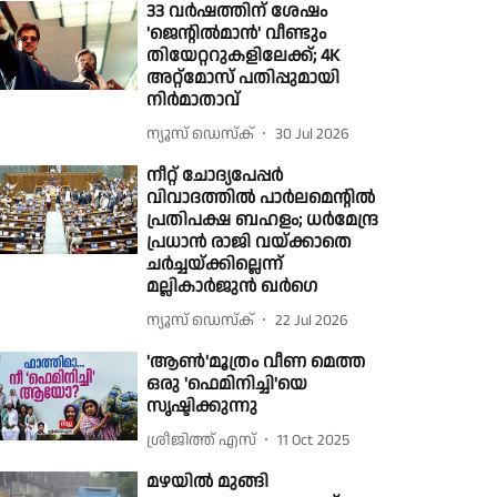
33 വർഷത്തിന് ശേഷം
'ജെന്റിൽമാൻ' വീണ്ടും
തിയേറ്ററുകളിലേക്ക്; 4K
അറ്റ്‌മോസ് പതിപ്പുമായി
നിർമാതാവ്
ന്യൂസ് ഡെസ്ക്
30 Jul 2026
നീറ്റ് ചോദ്യപേപ്പർ
വിവാദത്തിൽ പാർലമെൻ്റിൽ
പ്രതിപക്ഷ ബഹളം; ധർമേന്ദ്ര
പ്രധാൻ രാജി വയ്ക്കാതെ
ചർച്ചയ്ക്കില്ലെന്ന്
മല്ലികാർജുൻ ഖർഗെ
ന്യൂസ് ഡെസ്ക്
22 Jul 2026
'ആണ്‍'മൂത്രം വീണ മെത്ത
ഒരു 'ഫെമിനിച്ചി'യെ
സൃഷ്ടിക്കുന്നു
ശ്രീജിത്ത് എസ്
11 Oct 2025
മഴയിൽ മുങ്ങി