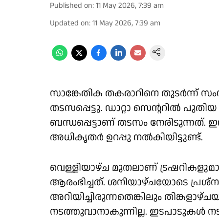
Published on
:
11 May 2026, 7:39 am
Updated on
:
11 May 2026, 7:39 am
സാങ്കേതിക തകരാറിനെ തുടർന്ന് സം
തടസപ്പെട്ടു. ഡാറ്റാ സെൻ്ററിൽ പുത
ബന്ധപ്പെട്ടാണ് തടസം നേരിടുന്നത്. ഇന
അധികൃതർ ഉറപ്പു നൽകിയിട്ടുണ്ട്.
വെള്ളിയാഴ്ച മുതലാണ് ട്രഷറികളുമായി
ആരംഭിച്ചത്. ശനിയാഴ്ചയോടെ പ്രശ്ന
അറിയിച്ചിരുന്നതെങ്കിലും തിങ്കളാഴ്ച
നടത്തുവാനാകുന്നില്ല. ഇടപാടുകൾ 