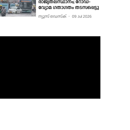
രാജ്യതലസ്ഥാനം; റോഡ്-
വ്യോമ ഗതാഗതം തടസപ്പെട്ടു
ന്യൂസ് ഡെസ്ക്
09 Jul 2026