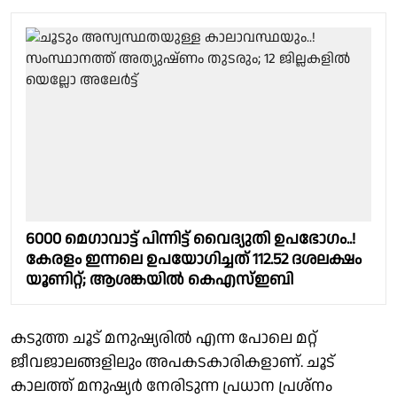
6000 മെഗാവാട്ട് പിന്നിട്ട് വൈദ്യുതി ഉപഭോഗം..!
കേരളം ഇന്നലെ ഉപയോഗിച്ചത് 112.52 ദശലക്ഷം
യൂണിറ്റ്; ആശങ്കയില്‍ കെഎസ്ഇബി
കടുത്ത ചൂട് മനുഷ്യരിൽ എന്ന പോലെ മറ്റ്
ജീവജാലങ്ങളിലും അപകടകാരികളാണ്. ചൂട്
കാലത്ത് മനുഷ്യർ നേരിടുന്ന പ്രധാന പ്രശ്നം