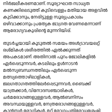
നിർജലീകരണമാണ്. സൂര്യാഘാത സാധ്യത
കണക്കിലെടുത്ത് കുടിവെള്ളം മതിയായ അളവിൽ
കുടിക്കാനും, നേരിട്ടുള്ള സൂര്യപ്രകാശം
ഒഴിവാക്കാനും പ്രത്യേക ജാഗ്രത വേണമെന്നാണ്
ആരോഗ്യവകുപ്പിന്റെ മുന്നറിയിപ്പ്.
തുടർച്ചയായി കൂടുതൽ സമയം അൾട്രാവയലറ്റ്
രശ്മികൾ ശരീരത്തിൽ ഏൽക്കുന്നത്
അപകടമാണ്. അതിനാൽ പുറം ജോലികളിൽ
ഏർപ്പെടുന്നവർ, കടലിലും ഉൾനാടൻ
മൽസ്യബന്ധനത്തിലും ഏർപ്പെടുന്ന
മത്സ്യത്തൊഴിലാളികൾ,
ജലഗതാഗതത്തിലേർപ്പെടുന്നവർ, ബൈക്ക്
യാത്രക്കാർ, വിനോദസഞ്ചാരികൾ,
ചർമരോഗങ്ങളുള്ളവർ, ആൽബനിസം
അവസ്ഥയുള്ളവർ, നേത്രരോഗങ്ങളുള്ളവർ,
കാൻസർ രോഗികൾ, മറ്റ് രോഗപ്രതിരോധശേഷി