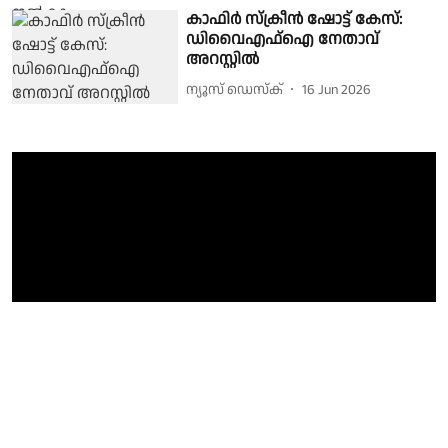
കാഫിർ സ്ക്രീൻ ഷോട്ട് കേസ്:
ഡിവൈഎഫ്ഐ നേതാവ്
അറസ്റ്റിൽ
ന്യൂസ് ഡെസ്ക്
16 Jun 2026