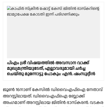
പിഎം ശ്രീ വിഷയത്തിൽ അവസാന വാക്ക്
മുഖ്യമന്ത്രിയുടേത്, എല്ലാവരുമായി ചർച്ച
ചെയ്തു മുന്നോട്ടു പോകും: എൻ. ഷംസുദ്ദീൻ
ജൂൺ 16നാണ് കേസിൽ ഡിവൈഎഫ്ഐ നേതാവ്
അറസ്റ്റിലായത്. ഡിവൈഎഫ്ഐ ബ്ലോക്ക്
അംഗമാണ് അറസ്റ്റിലായ ജിതിൻ ഭാസ്കരൻ. വടകര