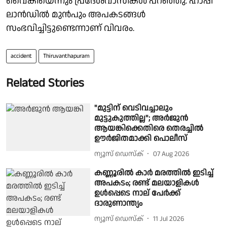
വൈകിയെന്നും പ്രദേശവാസികൾ പറഞ്ഞു. ഹാപ്പി
ലാൻഡിൽ മുൻപും അപകടങ്ങൾ
സംഭവിച്ചിട്ടുണ്ടെന്നാണ് വിവരം.
accident
Thiruvanthapuram
Related Stories
"മുട്ടിന് വെടിവച്ചാലും
മുട്ടുകുത്തില്ല"; അർജുൻ
ആയങ്കിക്കെതിരെ തെരച്ചിൽ
ഊർജിതമാക്കി പൊലീസ്
ന്യൂസ് ഡെസ്ക്
07 Aug 2026
കണ്ണൂരിൽ കാർ മരത്തിൽ ഇടിച്ച്
അപകടം; രണ്ട് മലയാളികൾ
ഉൾപ്പെടെ നാല് പേർക്ക്
ദാരുണാന്ത്യം
ന്യൂസ് ഡെസ്ക്
11 Jul 2026