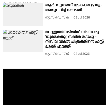
ആർ. സു​ഗതന് ഇടക്കാല ജാമ്യം
അനുവദിച്ച് കോടതി
ന്യൂസ് ഡെസ്ക്
09 Jul 2026
വെള്ളത്തിനടിയിൽ നിന്നൊരു
'ധൂമകേതു'; സജിൻ ഗോപു -
നിഖില വിമൽ ചിത്രത്തിന്റെ ഫസ്റ്റ്
ലുക്ക് പുറത്ത്
ന്യൂസ് ഡെസ്ക്
04 Jul 2026