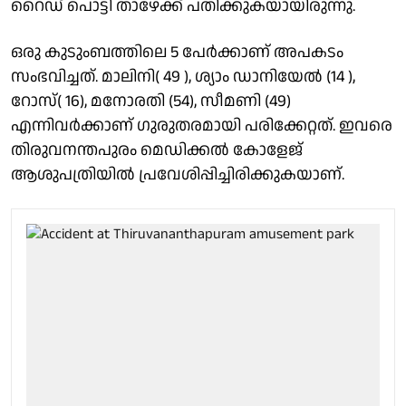
റൈഡ് പൊട്ടി താഴേക്ക് പതിക്കുകയായിരുന്നു.
ഒരു കുടുംബത്തിലെ 5 പേർക്കാണ് അപകടം
സംഭവിച്ചത്. മാലിനി( 49 ), ശ്യാം ഡാനിയേൽ (14 ),
റോസ്( 16), മനോരതി (54), സീമണി (49)
എന്നിവർക്കാണ് ഗുരുതരമായി പരിക്കേറ്റത്. ഇവരെ
തിരുവനന്തപുരം മെഡിക്കൽ കോളേജ്
ആശുപത്രിയിൽ പ്രവേശിപ്പിച്ചിരിക്കുകയാണ്.