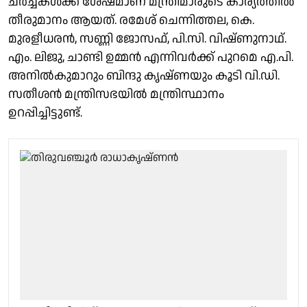
ചർച്ചകൾക്ക് ശേഷമാണ് മന്ത്രിമാരുടെ കാര്യത്തിൽ
തീരുമാനം ആയത്. രമേശ് ചെന്നിത്തല, കെ.
മുരളീധരൻ, സണ്ണി ജോസഫ്, പി.സി. വിഷ്ണുനാഥ്.
എം. ലിജു, ചാണ്ടി ഉമ്മൻ എന്നിവർക്ക് പുറമെ എ.പി.
അനിൽകുമാറും ബിന്ദു കൃഷ്ണയും കൂടി വി.ഡി.
സതീശൻ മന്ത്രിസഭയിൽ മന്ത്രിസ്ഥാനം
ഉറപ്പിച്ചിട്ടുണ്ട്.