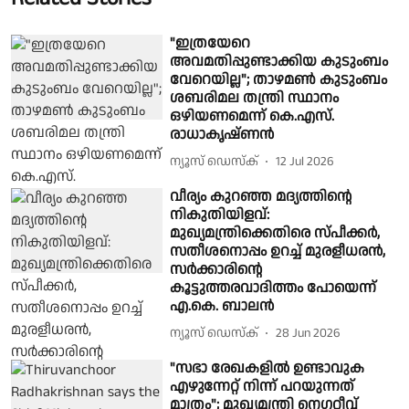
"ഇത്രയേറെ
അവമതിപ്പുണ്ടാക്കിയ കുടുംബം
വേറെയില്ല"; താഴമൺ കുടുംബം
ശബരിമല തന്ത്രി സ്ഥാനം
ഒഴിയണമെന്ന് കെ.എസ്.
രാധാകൃഷ്ണൻ
ന്യൂസ് ഡെസ്ക്
12 Jul 2026
വീര്യം കുറഞ്ഞ മദ്യത്തിൻ്റെ
നികുതിയിളവ്:
മുഖ്യമന്ത്രിക്കെതിരെ സ്പീക്കർ,
സതീശനൊപ്പം ഉറച്ച് മുരളീധരൻ,
സർക്കാരിൻ്റെ
കൂട്ടുത്തരവാദിത്തം പോയെന്ന്
എ.കെ. ബാലൻ
ന്യൂസ് ഡെസ്ക്
28 Jun 2026
"സഭാ രേഖകളിൽ ഉണ്ടാവുക
എഴുന്നേറ്റ് നിന്ന് പറയുന്നത്
മാത്രം"; മുഖ്യമന്ത്രി നെഗറ്റീവ്