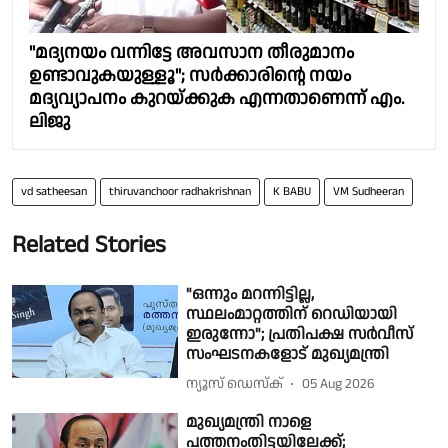
"മദ്യനയം വന്നിട്ടേ അവസാന തീരുമാനം
ഉണ്ടാവുകയുള്ളൂ"; സർക്കാരിൻ്റെ നയം
മദ്യവ്യാപനം കുറയ്ക്കുക എന്നതാണെന്ന് എം.
ലിജു
vd satheesan
thiruvanchoor radhakrishnan
K BABU
VM Sudheeran
Related Stories
"ഒന്നും മറന്നിട്ടില്ല,
സ്ഥലംമാറ്റത്തിന് റെഡിയായി
ഇരുന്നോ"; പ്രതിപക്ഷ സർവീസ്
സംഘടനകളോട് മുഖ്യമന്ത്രി
ന്യൂസ് ഡെസ്ക്
05 Aug 2026
മുഖ്യമന്ത്രി നാളെ
പത്തനംതിട്ടയിലേക്ക്;