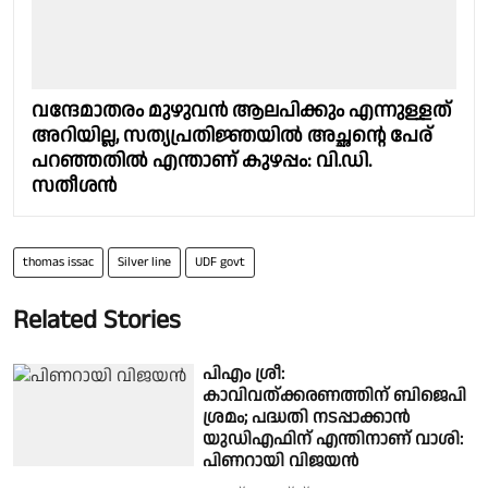
വന്ദേമാതരം മുഴുവൻ ആലപിക്കും എന്നുള്ളത്
അറിയില്ല, സത്യപ്രതിജ്ഞയിൽ അച്ഛന്റെ പേര്
പറഞ്ഞതില്‍ എന്താണ് കുഴപ്പം: വി.ഡി.
സതീശൻ
thomas issac
Silver line
UDF govt
Related Stories
പിഎം ശ്രീ:
കാവിവത്ക്കരണത്തിന് ബിജെപി
ശ്രമം; പദ്ധതി നടപ്പാക്കാൻ
യുഡിഎഫിന് എന്തിനാണ് വാശി:
പിണറായി വിജയന്‍