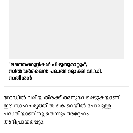
"മഞ്ഞക്കുറ്റികള്‍ പിഴുതുമാറ്റും";
സില്‍വര്‍ലൈന്‍ പദ്ധതി റദ്ദാക്കി വി.ഡി.
സതീശൻ
റോഡിൽ വലിയ തിരക്ക് അനുഭവപ്പെടുകയാണ്.
ഈ സാഹചര്യത്തിൽ കെ റെയിൽ പോലുള്ള
പദ്ധതിയാണ് നല്ലതെന്നും അദ്ദേഹം
അഭിപ്രായപ്പെട്ടു.