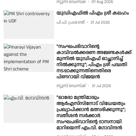
ന്യൂസ് ഡെസ്ക്
01 Aug 2026
യുഡിഎഫിൽ പിഎം ശ്രീ കലഹം
പി.പി. പ്രശാന്ത്
31 Jul 2026
"സംഘപരിവാറിൻ്റെ
കാവിവൽക്കരണ അജണ്ടകൾക്ക്
മുന്നിൽ യുഡിഎഫ് ഓച്ഛാനിച്ച്
നിൽക്കുന്നു"; പിഎം ശ്രീ പദ്ധതി
നടപ്പാക്കുന്നതിനെതിരെ
പിണറായി വിജയൻ
ന്യൂസ് ഡെസ്ക്
31 Jul 2026
"ഓരോ മന്ത്രിമാരും
ആർഎസ്‌സിനോട് വിധേയത്വം
പ്രഖ്യാപിക്കാൻ മത്സരിക്കുന്നു";
സതീശൻ സർക്കാർ
സംഘപരിവാറിൻ്റെ ദാസനായി
മാറിയെന്ന് എം.വി. ഗോവിന്ദൻ