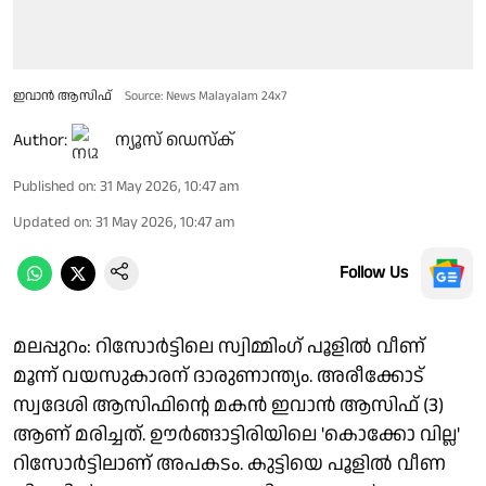
ഇവാൻ ആസിഫ്
Source: News Malayalam 24x7
Author:
ന്യൂസ് ഡെസ്ക്
Published on
:
31 May 2026, 10:47 am
Updated on
:
31 May 2026, 10:47 am
Follow Us
മലപ്പുറം: റിസോർട്ടിലെ സ്വിമ്മിംഗ് പൂളിൽ വീണ്
മൂന്ന് വയസുകാരന് ദാരുണാന്ത്യം. അരീക്കോട്
സ്വദേശി ആസിഫിന്റെ മകൻ ഇവാൻ ആസിഫ് (3)
ആണ് മരിച്ചത്. ഊർങ്ങാട്ടിരിയിലെ 'കൊക്കോ വില്ല'
റിസോർട്ടിലാണ് അപകടം. കുട്ടിയെ പൂളിൽ വീണ