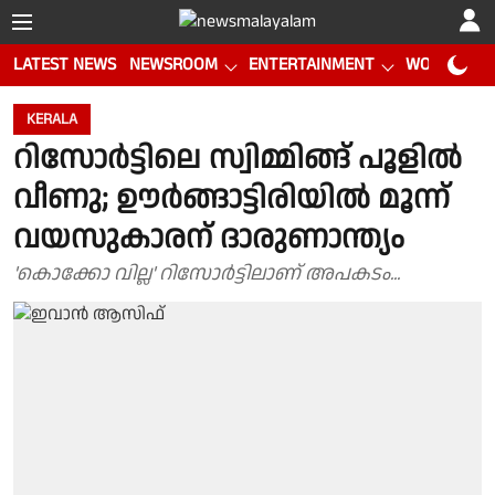
LATEST NEWS
NEWSROOM
ENTERTAINMENT
WORLD CUP
KERALA
റിസോര്‍ട്ടിലെ സ്വിമ്മിങ്ങ് പൂളില്‍
വീണു; ഊർങ്ങാട്ടിരിയിൽ മൂന്ന്
വയസുകാരന് ദാരുണാന്ത്യം
'കൊക്കോ വില്ല' റിസോർട്ടിലാണ് അപകടം...