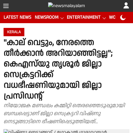
LATEST NEWS
NEWSROOM
ENTERTAINMENT
WORLD CUP
KERALA
''കാല് വെട്ടും, നേരത്തെ
തീര്‍ക്കാന്‍ അറിയാഞ്ഞിട്ടല്ല'';
കെഎസ്‌യു തൃശൂർ ജില്ലാ
സെക്രട്ടറിക്ക്
വധഭീഷണിയുമായി ജില്ലാ
പ്രസിഡൻ്റ്
നിയോജക മണ്ഡലം കമ്മിറ്റി തെരഞ്ഞെടുപ്പുമായി
ബന്ധപ്പെട്ടാണ് ജില്ലാ സെക്രട്ടറി വിഷ്ണു
നെടുങ്ങാടിനെ ഭീഷണിപ്പെടുത്തിയത്...