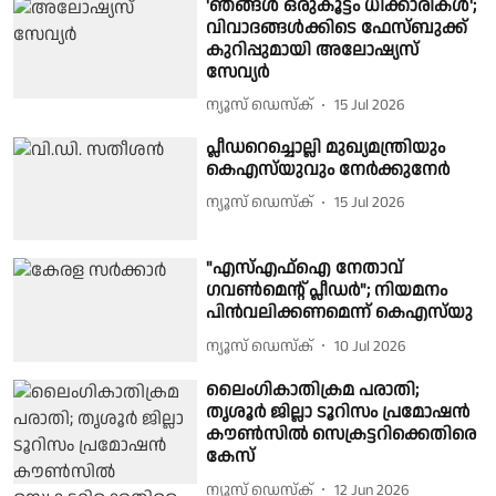
'ഞങ്ങൾ ഒരുകൂട്ടം ധിക്കാരികൾ';
വിവാദങ്ങൾക്കിടെ ഫേസ്ബുക്ക്
കുറിപ്പുമായി അലോഷ്യസ്
സേവ്യർ
ന്യൂസ് ഡെസ്ക്
15 Jul 2026
പ്ലീഡറെച്ചൊല്ലി മുഖ്യമന്ത്രിയും
കെഎസ്‌യുവും നേർക്കുനേർ
ന്യൂസ് ഡെസ്ക്
15 Jul 2026
"എസ്എഫ്ഐ നേതാവ്
ഗവൺമെൻ്റ് പ്ലീഡർ"; നിയമനം
പിൻവലിക്കണമെന്ന് കെഎസ്‌യു
ന്യൂസ് ഡെസ്ക്
10 Jul 2026
ലൈംഗികാതിക്രമ പരാതി;
തൃശൂർ ജില്ലാ ടൂറിസം പ്രമോഷൻ
കൗൺസിൽ സെക്രട്ടറിക്കെതിരെ
കേസ്
ന്യൂസ് ഡെസ്ക്
12 Jun 2026