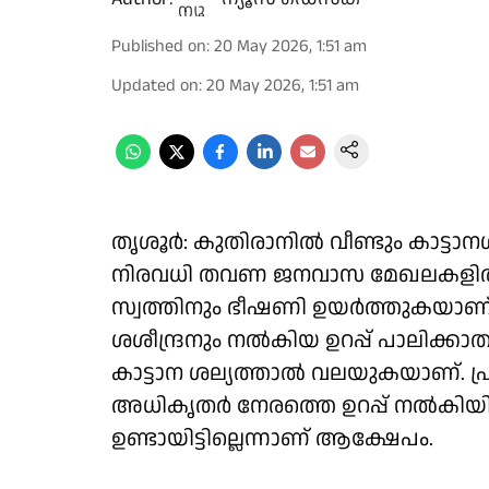
Published on
:
20 May 2026, 1:51 am
Updated on
:
20 May 2026, 1:51 am
തൃശൂർ: കുതിരാനിൽ വീണ്ടും കാട്ടാന
നിരവധി തവണ ജനവാസ മേഖലകളിൽ 
സ്വത്തിനും ഭീഷണി ഉയർത്തുകയാണ്. 
ശശീന്ദ്രനും നൽകിയ ഉറപ്പ് പാലി
കാട്ടാന ശല്യത്താൽ വലയുകയാണ്. പ്
അധികൃതർ നേരത്തെ ഉറപ്പ് നൽകിയിര
ഉണ്ടായിട്ടില്ലെന്നാണ് ആക്ഷേപം.