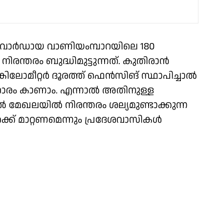
 വാർഡായ വാണിയംമ്പാറയിലെ 180
ിരന്തരം ബുദ്ധിമുട്ടുന്നത്. കുതിരാൻ
 കിലോമീറ്റർ ദൂരത്ത് ഫെൻസിങ് സ്ഥാപിച്ചാൽ
ിഹാരം കാണാം. എന്നാൽ അതിനുള്ള
മേഖലയിൽ നിരന്തരം ശല്യമുണ്ടാക്കുന്ന
ക്ക് മാറ്റണമെന്നും പ്രദേശവാസികൾ