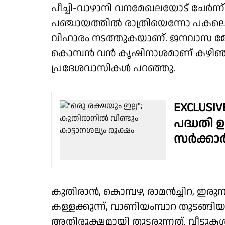
പീച്ചി-വാഴാനി വനമേഖലയോട് ചേർന്ന
പഞ്ചായത്തിൽ രാത്രിയെന്നോ പകലെന്
വിഹാരം നടത്തുകയാണ്. ജനവാസ മേഖ
കൊമ്പൻ വൻ കൃഷിനാശമാണ് കഴിഞ്ഞ ര
പ്രദേശവാസികൾ പറഞ്ഞു.
EXCLUSI
പദ്ധതി 
സർക്കാ
കുതിരാൻ, കൊമ്പഴ, രാമൻച്ചിറ, ഇരുമ്പ
കള്ളക്കുന്ന്, വാണിയംമ്പാറ തുടങ്ങ
അതിരൂക്ഷമായി തുടരുന്നത്. വീടുകൾ