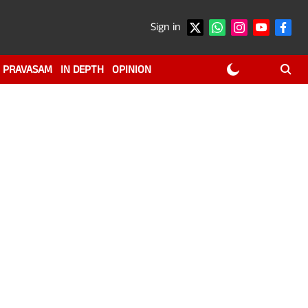
Sign in
PRAVASAM
IN DEPTH
OPINION