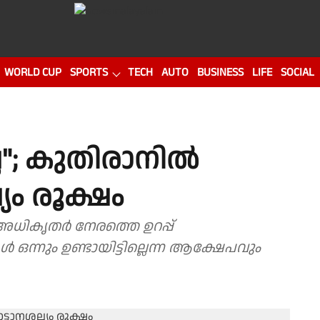
WORLD CUP
SPORTS
TECH
AUTO
BUSINESS
LIFE
SOCIAL
ല"; കുതിരാനിൽ
്യം രൂക്ഷം
 അധികൃതർ നേരത്തെ ഉറപ്പ്
ഒന്നും ഉണ്ടായിട്ടില്ലെന്ന ആക്ഷേപവും