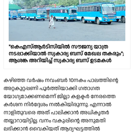
"കെഎസ്ആർടിസിയിൽ സൗജന്യ യാത്ര
നടപ്പാക്കിയാൽ സ്വകാര്യ ബസ് മേഖല തകരും";
ആശങ്ക അറിയിച്ച് സ്വകാര്യ ബസ് ഉടമകൾ
കഴിഞ്ഞ വർഷം നവംബർ 10നകം പാലത്തിൻ്റെ
അറ്റകുറ്റപ്പണി പൂർത്തിയാക്കി ഗതാഗത
യോഗ്യമാക്കണമെന്ന് ജില്ലാ കളക്ടർ നേരത്തെ
കർശന നിർദ്ദേശം നൽകിയിരുന്നു. എന്നാൽ
നാളിതുവരെ അത് പാലിക്കാൻ അധികൃതർ
തയ്യാറായിട്ടില്ല. വനം വകുപ്പിൻ്റെ അനുമതി
ലഭിക്കാൻ വൈകിയത് ആദ്യഘട്ടത്തിൽ