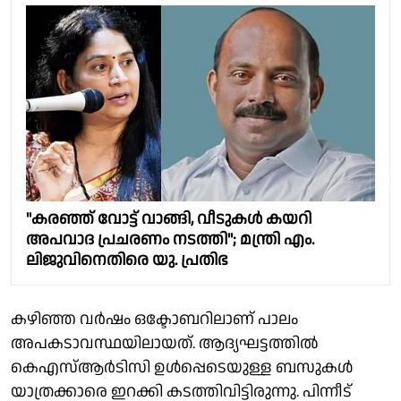
"കരഞ്ഞ് വോട്ട് വാങ്ങി, വീടുകൾ കയറി
അപവാദ പ്രചരണം നടത്തി"; മന്ത്രി എം.
ലിജുവിനെതിരെ യു. പ്രതിഭ
കഴിഞ്ഞ വർഷം ഒക്ടോബറിലാണ് പാലം
അപകടാവസ്ഥയിലായത്. ആദ്യഘട്ടത്തിൽ
കെഎസ്ആർടിസി ഉൾപ്പെടെയുള്ള ബസുകൾ
യാത്രക്കാരെ ഇറക്കി കടത്തിവിട്ടിരുന്നു. പിന്നീട്