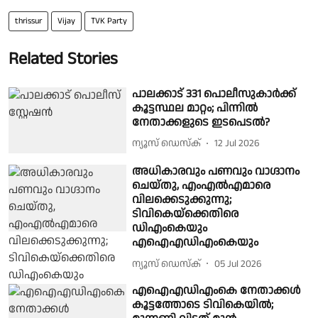
thrissur
Vijay
TVK Party
Related Stories
പാലക്കാട് 331 പൊലീസുകാർക്ക്
കൂട്ടസ്ഥല മാറ്റം; പിന്നിൽ
നേതാക്കളുടെ ഇടപെടൽ?
ന്യൂസ് ഡെസ്ക്
12 Jul 2026
അധികാരവും പണവും വാഗ്ദാനം
ചെയ്തു, എംഎല്‍എമാരെ
വിലക്കെടുക്കുന്നു;
ടിവികെയ്ക്കെതിരെ
ഡിഎംകെയും
എഐഎഡിഎംകെയും
ന്യൂസ് ഡെസ്ക്
05 Jul 2026
എഐഎഡിഎംകെ നേതാക്കൾ
കൂട്ടത്തോടെ ടിവികെയിൽ;