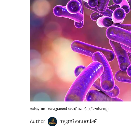
തിരുവനന്തപുരത്ത് രണ്ട് പേർക്ക് ഷിഗെല്ല
Author:
ന്യൂസ് ഡെസ്ക്