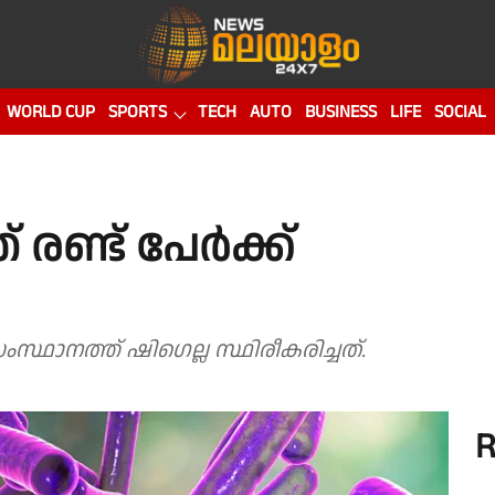
WORLD CUP
SPORTS
TECH
AUTO
BUSINESS
LIFE
SOCIAL
 രണ്ട് പേർക്ക്
ാനത്ത് ഷിഗെല്ല സ്ഥിരീകരിച്ചത്.
R