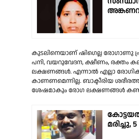
സംസ്ഥാനത
അങ്കണവാ
കുടലിനെയാണ് ഷിഗെല്ല രോഗാണു പ്ര
പനി, വയറുവേദന, ക്ഷീണം, രക്തം കല
ലക്ഷണങ്ങള്‍. എന്നാല്‍ എല്ലാ രോഗി
കാണണമെന്നില്ല. ബാക്ടീരിയ ശരീരത്തി
ശേഷമാകും രോഗ ലക്ഷണങ്ങള്‍ കണ്ട
കോട്ടയത്
മരിച്ചു,