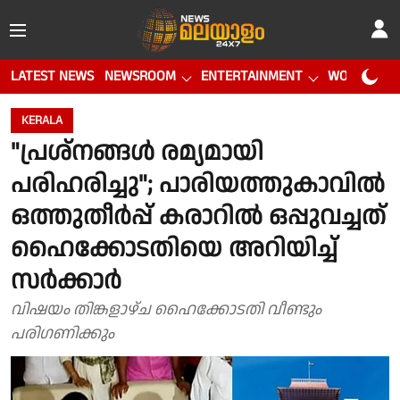
LATEST NEWS
NEWSROOM
ENTERTAINMENT
WORLD CUP
KERALA
"പ്രശ്നങ്ങൾ രമ്യമായി
പരിഹരിച്ചു"; പാരിയത്തുകാവിൽ
ഒത്തുതീർപ്പ് കരാറിൽ ഒപ്പുവച്ചത്
ഹൈക്കോടതിയെ അറിയിച്ച്
സർക്കാർ
വിഷയം തിങ്കളാഴ്ച ഹൈക്കോടതി വീണ്ടും
പരിഗണിക്കും