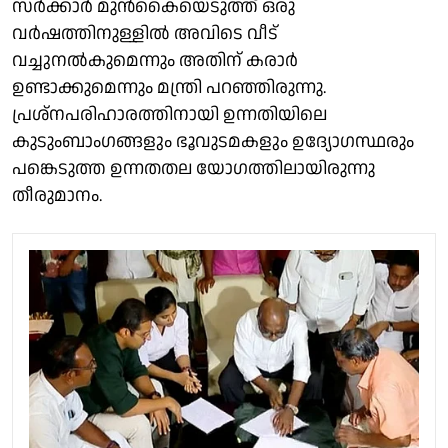
സർക്കാർ മുൻകൈയെടുത്ത്‌ ഒരു
വർഷത്തിനുള്ളിൽ അവിടെ വീട്
വച്ചുനൽകുമെന്നും അതിന് കരാർ
ഉണ്ടാക്കുമെന്നും മന്ത്രി പറ‍ഞ്ഞിരുന്നു.
പ്രശ്‌നപരിഹാരത്തിനായി ഉന്നതിയിലെ
കുടുംബാംഗങ്ങളും ഭൂവുടമകളും ഉദ്യോഗസ്ഥരും
പങ്കെടുത്ത ഉന്നതതല യോഗത്തിലായിരുന്നു
തീരുമാനം.