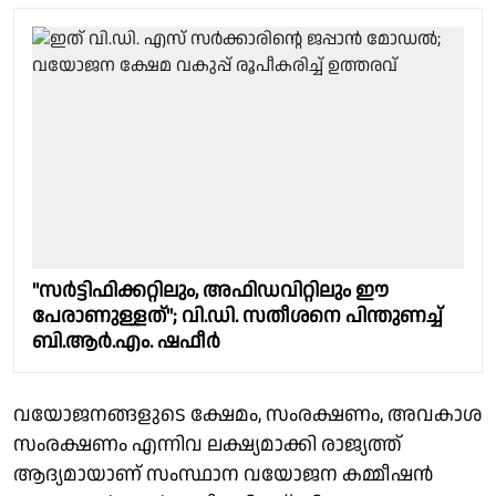
"സർട്ടിഫിക്കറ്റിലും, അഫിഡവിറ്റിലും ഈ
പേരാണുള്ളത്"; വി.ഡി. സതീശനെ പിന്തുണച്ച്
ബി.ആർ.എം. ഷഫീർ
വയോജനങ്ങളുടെ ക്ഷേമം, സംരക്ഷണം, അവകാശ
സംരക്ഷണം എന്നിവ ലക്ഷ്യമാക്കി രാജ്യത്ത്
ആദ്യമായാണ് സംസ്ഥാന വയോജന കമ്മീഷൻ