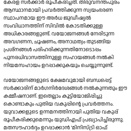
കേരള സർക്കാർ രൂപീകരിച്ചത്. തിരുവനന്തപുരം
ആസ്ഥാനമായി പ്രവർത്തിക്കുന്ന സ്വയംഭരണ
സ്ഥാപനമായ ഈ അർധ ജുഡീഷ്യൽ
സംവിധാനത്തിന് സിവിൽ കോടതിക്കുള്ള
അധികാരങ്ങളുണ്ട്. വയോജനങ്ങൾ നേരിടുന്ന
അവഗണന, ചൂഷണം, അനാഥത്വം തുടങ്ങിയ
പ്രശ്‌നങ്ങൾ പരിഹരിക്കുന്നതിനോടൊപ്പം
പുനരധിവാസത്തിനുള്ള സഹായങ്ങൾ നൽകി
നിയമസഹായം ഉറപ്പാക്കുകയും ചെയ്യുന്നുണ്ട്.
വയോജനങ്ങളുടെ ക്ഷേമവുമായി ബന്ധപ്പെട്ട്
സർക്കാരിന് മാർഗനിർദേശങ്ങൾ നൽകുന്നതും ഈ
കമ്മീഷനാണ്. ഇതെല്ലാം കൂട്ടിയോജിപ്പിച്ചു
കൊണ്ടാകും പുതിയ വകുപ്പിന്റെ പ്രവർത്തനം.
യുവാക്കളുടെ ഉന്നമനത്തിനായി പുതിയ വകുപ്പ്
രൂപീകരിക്കുമെന്നും യുഡിഎഫ് പ്രഖ്യാപിച്ചിരുന്നു.
മതസൗഹാർദ്ദം ഉറപ്പാക്കാൻ 'മിനിസ്ട്രി ഓഫ്