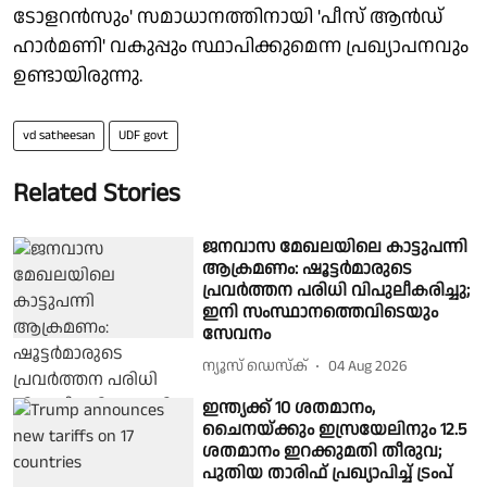
ടോളറൻസും' സമാധാനത്തിനായി 'പീസ് ആൻഡ്
ഹാർമണി' വകുപ്പും സ്ഥാപിക്കുമെന്ന പ്രഖ്യാപനവും
ഉണ്ടായിരുന്നു.
vd satheesan
UDF govt
Related Stories
ജനവാസ മേഖലയിലെ കാട്ടുപന്നി
ആക്രമണം: ഷൂട്ടര്‍മാരുടെ
പ്രവര്‍ത്തന പരിധി വിപുലീകരിച്ചു;
ഇനി സംസ്ഥാനത്തെവിടെയും
സേവനം
ന്യൂസ് ഡെസ്ക്
04 Aug 2026
ഇന്ത്യക്ക് 10 ശതമാനം,
ചൈനയ്ക്കും ഇസ്രയേലിനും 12.5
ശതമാനം ഇറക്കുമതി തീരുവ;
പുതിയ താരിഫ് പ്രഖ്യാപിച്ച് ട്രംപ്