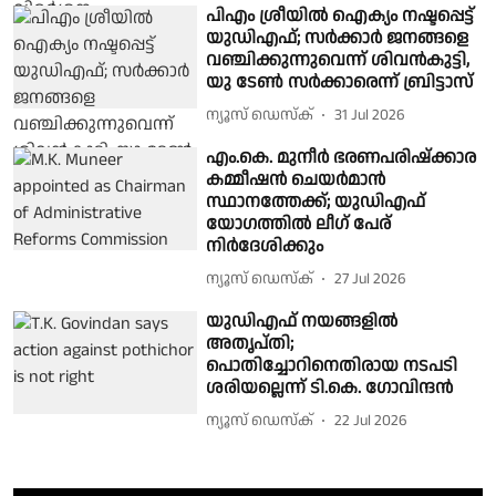
പിഎം ശ്രീയില്‍ ഐക്യം നഷ്ടപ്പെട്ട്
യുഡിഎഫ്; സര്‍ക്കാര്‍ ജനങ്ങളെ
വഞ്ചിക്കുന്നുവെന്ന് ശിവന്‍കുട്ടി,
യു ടേണ്‍ സര്‍ക്കാരെന്ന് ബ്രിട്ടാസ്
ന്യൂസ് ഡെസ്ക്
31 Jul 2026
എം.കെ. മുനീർ ഭരണപരിഷ്ക്കാര
കമ്മീഷൻ ചെയർമാൻ
സ്ഥാനത്തേക്ക്; യുഡിഎഫ്
യോഗത്തിൽ ലീഗ് പേര്
നിർദേശിക്കും
ന്യൂസ് ഡെസ്ക്
27 Jul 2026
യുഡിഎഫ് നയങ്ങളിൽ
അതൃപ്തി;
പൊതിച്ചോറിനെതിരായ നടപടി
ശരിയല്ലെന്ന് ടി.കെ. ഗോവിന്ദൻ
ന്യൂസ് ഡെസ്ക്
22 Jul 2026