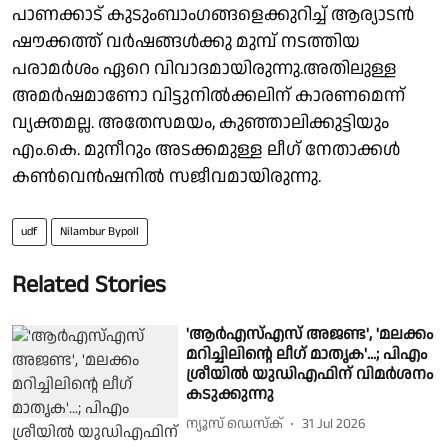
പാണക്കാട് കുടുംബാംഗങ്ങളെക്കുറിച്ച് ആര്യാടൻ
ഷൗക്കത്ത് വർഷങ്ങൾക്കു മുമ്പ് നടത്തിയ
പരാമർശം ഏറെ വിവാദമായിരുന്നു.അതിലുള്ള
അമർഷമാണോ വിട്ടുനിൽക്കലിന് കാരണമെന്ന്
വ്യക്തമല്ല. അതേസമയം, കുഞ്ഞാലിക്കുട്ടിയും
എം.കെ. മുനീറും അടക്കമുള്ള ലീഗ് നേതാക്കൾ
കൺവെൻഷനിൽ സജീവമായിരുന്നു.
udf
Nilambur Bypoll
Related Stories
'ആര്‍എസ്എസ് അജണ്ട', 'മലക്കം
മറിച്ചിലിന്റെ ലീഗ് മാതൃക'...; പിഎം
ശ്രീയില്‍ യുഡിഎഫിന് വിമര്‍ശനം
കടുക്കുന്നു
ന്യൂസ് ഡെസ്ക്
31 Jul 2026