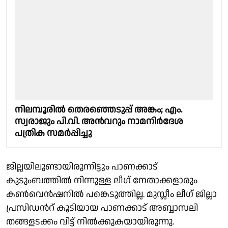
നിലമ്പൂരിൽ തെരഞ്ഞെടുപ്പ് അങ്കം; എം.
സ്വരാജും പി.വി. അൻവറും നാമനിർദേശ
പത്രിക സമർപ്പിച്ചു
ജില്ലയിലുണ്ടായിരുന്നിട്ടും പാണക്കാട്
കുടുംബത്തിൽ നിന്നുള്ള ലീഗ് നേതാക്കളാരും
കൺവെൻഷനിൽ പങ്കെടുത്തില്ല. മുസ്ലീം ലീഗ് ജില്ലാ
പ്രസിഡന്‍റ് കൂടിയായ പാണക്കാട് അബ്ബാസലി
തങ്ങളടക്കം വിട്ട് നിൽക്കുകയായിരുന്നു.