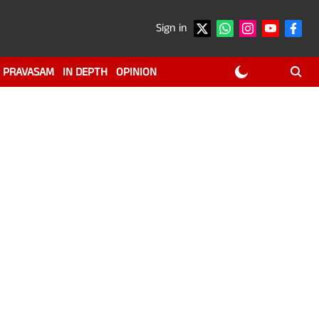
Sign in
PRAVASAM
IN DEPTH
OPINION