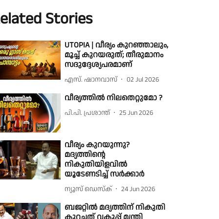
elated Stories
UTOPIA | വീര്യം കുറഞ്ഞാലും,
മൂച്ച് കുറയരുത്; തീരുമാനം
സദുദ്ദേശ്യപരമാണ്
എസ്. ഷാനവാസ്
02 Jul 2026
വീര്യത്തില്‍ നിലതെറ്റുമോ ?
പി.പി. പ്രശാന്ത്
25 Jun 2026
വീര്യം കുറയുന്നു?
മദ്യത്തിൻ്റെ
നികുതിയിളവിൽ
യൂടേണടിച്ച് സർക്കാർ
ന്യൂസ് ഡെസ്ക്
24 Jun 2026
ബജറ്റിൽ മദ്യത്തിന് നികുതി
കുറച്ചത് വകുപ്പ് മന്ത്രി