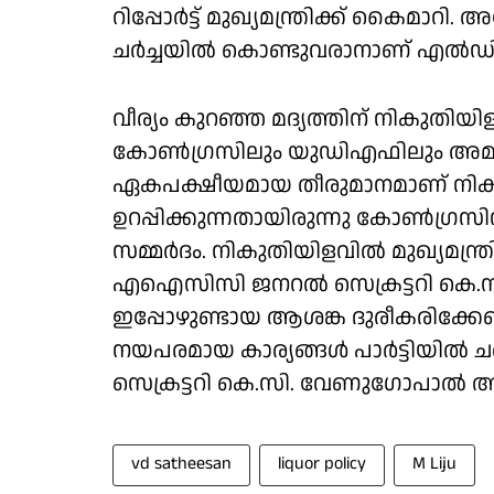
റിപ്പോർട്ട് മുഖ്യമന്ത്രിക്ക് കൈമ
ചർച്ചയിൽ കൊണ്ടുവരാനാണ് എൽഡി
വീര്യം കുറഞ്ഞ മദ്യത്തിന് നികുതിയി
കോൺഗ്രസിലും യുഡിഎഫിലും അമർഷമുണ
ഏകപക്ഷീയമായ തീരുമാനമാണ് നികുത
ഉറപ്പിക്കുന്നതായിരുന്നു കോൺഗ്രസി
സമ്മർദം. നികുതിയിളവിൽ മുഖ്യമന്ത്രി
എഐസിസി ജനറൽ സെക്രട്ടറി കെ.സി
ഇപ്പോഴുണ്ടായ ആശങ്ക ദുരീകരിക്കേണ
നയപരമായ കാര്യങ്ങൾ പാർട്ടിയിൽ 
സെക്രട്ടറി കെ.സി. വേണുഗോപാൽ ആവശ്
vd satheesan
liquor policy
M Liju