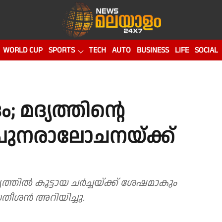
WORLD CUP
SPORTS
TECH
AUTO
BUSINESS
LIFE
SOCIAL
ദം; മദ്യത്തിൻ്റെ
പുനരാലോചനയ്ക്ക്
യത്തിൽ കൂട്ടായ ചർച്ചയ്ക്ക് ശേഷമാകും
 സതീശൻ അറിയിച്ചു.