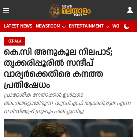
LATEST NEWS
NEWSROOM
ENTERTAINMENT
WORLD CUP
KERALA
കെ.സി അനുകൂല നിലപാട്;
തൃക്കരിപ്പൂരിൽ സന്ദീപ്
വാര്യർക്കെതിരെ കനത്ത
പ്രതിഷേധം
പ്രാദേശിക നേതാക്കള്‍ ഉള്‍പ്പടെ
അംഗങ്ങളായിരുന്ന 'യുഡിഎഫ് തൃക്കരിപ്പൂർ' എന്ന
വാട്സ്ആപ്പ് ഗ്രൂപ്പും പിരിച്ചുവിട്ടു