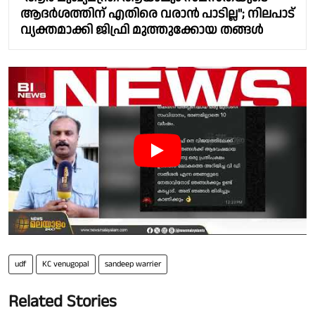
ആദർശത്തിന് എതിരെ വരാൻ പാടില്ല"; നിലപാട്
വ്യക്തമാക്കി ജിഫ്രി മുത്തുക്കോയ തങ്ങൾ
udf
KC venugopal
sandeep warrier
Related Stories