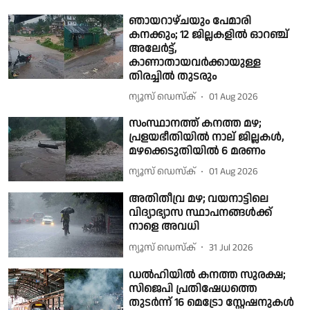
ഞായറാഴ്ചയും പേമാരി
കനക്കും; 12 ജില്ലകളിൽ ഓറഞ്ച്
അലേർട്ട്,
കാണാതായവർക്കായുള്ള
തിരച്ചിൽ തുടരും
ന്യൂസ് ഡെസ്ക്
01 Aug 2026
സംസ്ഥാനത്ത് കനത്ത മഴ;
പ്രളയഭീതിയിൽ നാല് ജില്ലകൾ,
മഴക്കെടുതിയിൽ 6 മരണം
ന്യൂസ് ഡെസ്ക്
01 Aug 2026
അതിതീവ്ര മഴ; വയനാട്ടിലെ
വിദ്യാഭ്യാസ സ്ഥാപനങ്ങൾക്ക്
നാളെ അവധി
ന്യൂസ് ഡെസ്ക്
31 Jul 2026
ഡൽഹിയിൽ കനത്ത സുരക്ഷ;
സിജെപി പ്രതിഷേധത്തെ
തുടർന്ന് 16 മെട്രോ സ്റ്റേഷനുകൾ