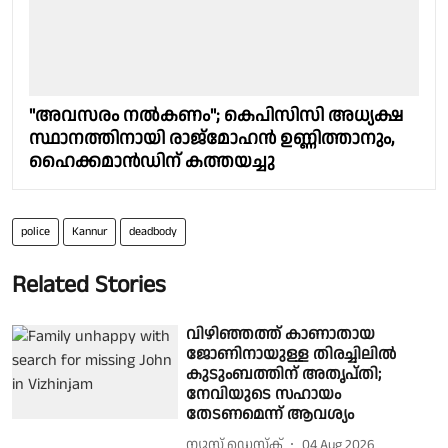
"അവസരം നൽകണം"; കെപിസിസി അധ്യക്ഷ
സ്ഥാനത്തിനായി രാജ്മോഹൻ ഉണ്ണിത്താനും,
ഹൈക്കമാൻഡിന് കത്തയച്ചു
police
Kannur
deadbody
Related Stories
വിഴിഞ്ഞത്ത് കാണാതായ
ജോണിനായുള്ള തിരച്ചിലിൽ
കുടുംബത്തിന് അതൃപ്തി;
നേവിയുടെ സഹായം
തേടണമെന്ന് ആവശ്യം
ന്യൂസ് ഡെസ്ക്
04 Aug 2026