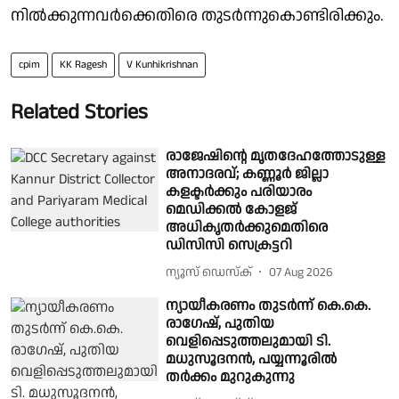
നില്‍ക്കുന്നവര്‍ക്കെതിരെ തുടര്‍ന്നുകൊണ്ടിരിക്കും.
cpim
KK Ragesh
V Kunhikrishnan
Related Stories
രാജേഷിൻ്റെ മൃതദേഹത്തോടുള്ള
അനാദരവ്; കണ്ണൂർ ജില്ലാ
കളക്ടർക്കും പരിയാരം
മെഡിക്കൽ കോളജ്
അധികൃതർക്കുമെതിരെ
ഡിസിസി സെക്രട്ടറി
ന്യൂസ് ഡെസ്ക്
07 Aug 2026
ന്യായീകരണം തുടർന്ന് കെ.കെ.
രാഗേഷ്, പുതിയ
വെളിപ്പെടുത്തലുമായി ടി.
മധുസൂദനൻ, പയ്യന്നൂരിൽ
തർക്കം മുറുകുന്നു