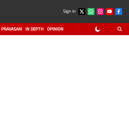
Sign in
PRAVASAM
IN DEPTH
OPINION