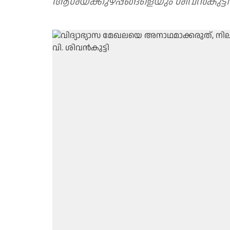
ആശയക്കുഴപ്പങ്ങളെയും ശിവൻകുട്ടി ചൂണ