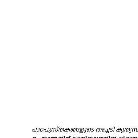
പാഠപുസ്തകങ്ങളുടെ അച്ചടി കൃത്യ