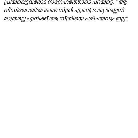
പ്രിയപ്പെട്ടവരോട് സ്നേഹത്തോടെ പറയട്ടെ, “ ആ
വീഡിയോയിൽ കണ്ട സ്ത്രീ എന്റെ ഭാര്യ അല്ലന്ന്
മാത്രമല്ല എനിക്ക് ആ സ്ത്രീയെ പരിചയവും ഇല്ല”.