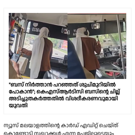
"ബസ് നിർത്താൻ പറഞ്ഞത് ശുചിമുറിയിൽ
പോകാൻ"; കെഎസ്ആർടിസി ബസിൻ്റെ ചില്ല്
അടിച്ചുതകർത്തതിൽ വിശദീകരണവുമായി
യുവതി
ന്യൂസ് മലയാളത്തിൻ്റെ കാർഡ് എഡിറ്റ് ചെയ്ത്
കൊണ്ടോട്ടി സഖാക്കൾ എന്ന പേജിലൂടെയും