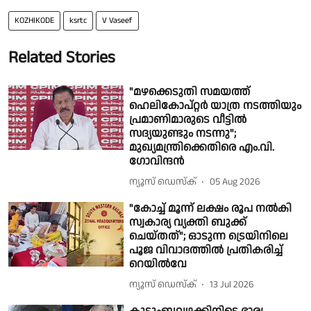
KOZHIKODE
ksrtc
V Vaseef
Related Stories
"മഴക്കെടുതി സമയത്ത്
ഹെലികോപ്റ്റർ യാത്ര നടത്തിയും
പ്രമാണിമാരുടെ വീട്ടിൽ
സദ്യയുണ്ടും നടന്നു";
മുഖ്യമന്ത്രിക്കെതിരെ എം.വി.
ഗോവിന്ദൻ
ന്യൂസ് ഡെസ്ക്
05 Aug 2026
"കോച്ച് മൂന്ന് ലക്ഷം രൂപ നൽകി
സ്വകാര്യ വ്യക്തി ബുക്ക്
ചെയ്തത്"; ഓടുന്ന ട്രെയിനിലെ
പൂജ വിവാദത്തിൽ പ്രതികരിച്ച്
റെയിൽവേ
ന്യൂസ് ഡെസ്ക്
13 Jul 2026