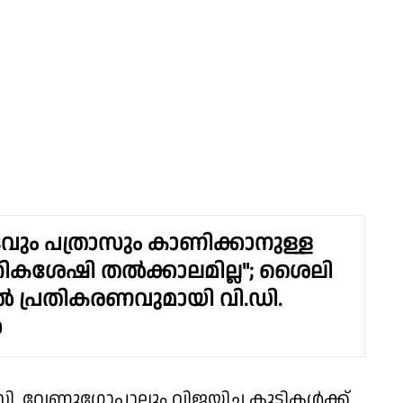
ും പത്രാസും കാണിക്കാനുള്ള
തികശേഷി തൽക്കാലമില്ല"; ശൈലി
തിൽ പ്രതികരണവുമായി വി.ഡി.
ൻ
 വേണുഗോപാലും വിജയിച്ച കുട്ടികൾക്ക്