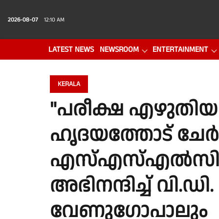
2026-08-07
12:10 AM
LATEST NEWS
NEWSROOM
ENTERTAINMENT
PHOTO GALLERY
VIDEO
KERALA
"പരീക്ഷ എഴുതിയ 
ഹൃദയത്തോട് ചേര്‍ത്
എസ്എസ്എൽസി 
അഭിനന്ദിച്ച് വി.
വേണുഗോപാലും