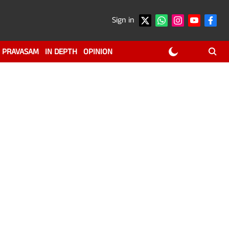
Sign in
PRAVASAM
IN DEPTH
OPINION