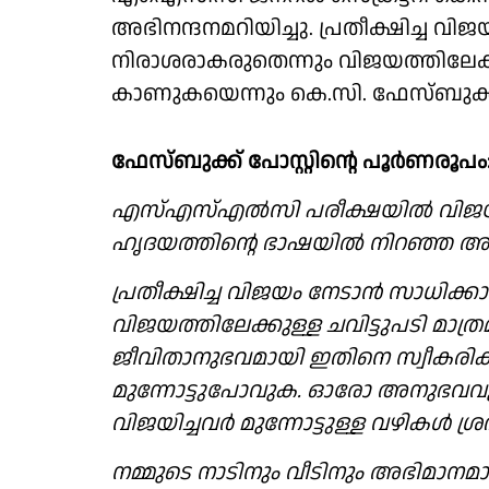
അഭിനന്ദനമറിയിച്ചു. പ്രതീക്ഷിച്ച വി
നിരാശരാകരുതെന്നും വിജയത്തിലേക്ക
കാണുകയെന്നും കെ.സി. ഫേസ്ബുക്കി
ഫേസ്ബുക്ക് പോസ്റ്റിൻ്റെ പൂർണരൂപം
എസ്എസ്എൽസി പരീക്ഷയിൽ വിജയം ന
ഹൃദയത്തിന്റെ ഭാഷയിൽ നിറഞ്ഞ അഭ
പ്രതീക്ഷിച്ച വിജയം നേടാൻ സാധിക്കാ
വിജയത്തിലേക്കുള്ള ചവിട്ടുപടി മാ
ജീവിതാനുഭവമായി ഇതിനെ സ്വീകരി
മുന്നോട്ടുപോവുക. ഓരോ അനുഭവവും
വിജയിച്ചവർ മുന്നോട്ടുള്ള വഴികൾ ശ
നമ്മുടെ നാടിനും വീടിനും അഭിമാന