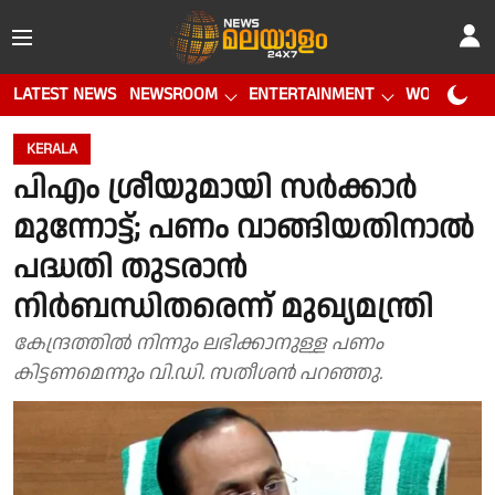
LATEST NEWS
NEWSROOM
ENTERTAINMENT
WORLD CUP
KERALA
പിഎം ശ്രീയുമായി സർക്കാർ
മുന്നോട്ട്; പണം വാങ്ങിയതിനാൽ
പദ്ധതി തുടരാൻ
നിർബന്ധിതരെന്ന് മുഖ്യമന്ത്രി
കേന്ദ്രത്തിൽ നിന്നും ലഭിക്കാനുള്ള പണം
കിട്ടണമെന്നും വി.ഡി. സതീശൻ പറഞ്ഞു.