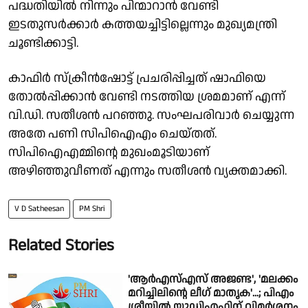
പദ്ധതിയിൽ നിന്നും പിന്മാറാൻ വേണ്ടി
ഇടതുസർക്കാർ കത്തയച്ചിട്ടില്ലെന്നും മുഖ്യമന്ത്രി
ചൂണ്ടിക്കാട്ടി.
കാഫിർ സ്‌ക്രീൻഷോട്ട് പ്രചരിപ്പിച്ചത് ഷാഫിയെ
തോൽപ്പിക്കാൻ വേണ്ടി നടത്തിയ ശ്രമമാണ് എന്ന്
വി.ഡി. സതീശൻ പറഞ്ഞു. സംഘപരിവാർ ചെയ്യുന്ന
അതേ പണി സിപിഐഎം ചെയ്തത്.
സിപിഐഎമ്മിൻ്റെ മുഖംമൂടിയാണ്
അഴിഞ്ഞുവീണത് എന്നും സതീശൻ വ്യക്തമാക്കി.
V D Satheesan
PM Shri
Related Stories
'ആര്‍എസ്എസ് അജണ്ട', 'മലക്കം
മറിച്ചിലിന്റെ ലീഗ് മാതൃക'...; പിഎം
ശ്രീയില്‍ യുഡിഎഫിന് വിമര്‍ശനം